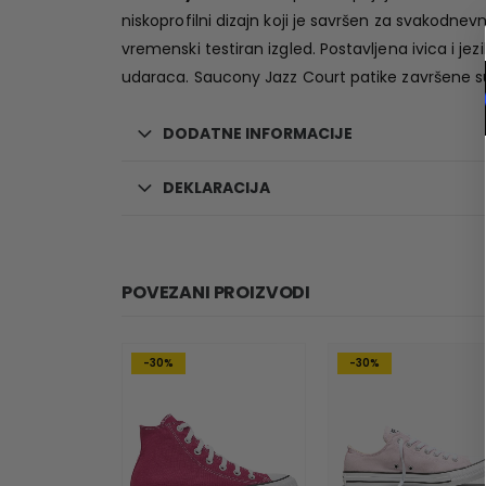
niskoprofilni dizajn koji je savršen za svakodnev
vremenski testiran izgled. Postavljena ivica i je
udaraca. Saucony Jazz Court patike završene su 
DODATNE INFORMACIJE
DEKLARACIJA
POVEZANI PROIZVODI
-30%
-30%