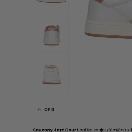
OPIS
Saucony Jazz Court
patike spajaju klasičan 