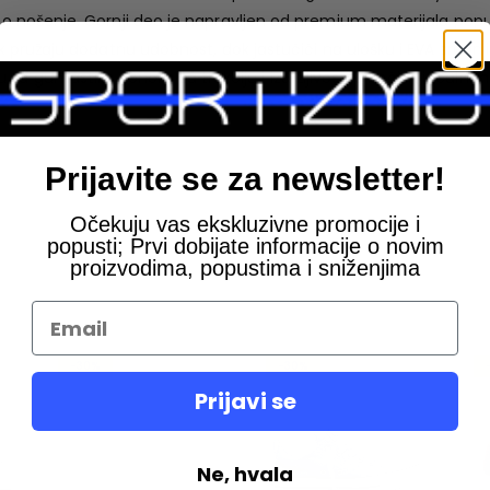
no nošenje. Gornji deo je napravljen od premium materijala poput b
zik pružaju dodatnu udobnost, dok jastučići na ulošku i EVA srednj
sa gumastim đonom za trakciju i izdržljivost, čineći ih idealnim
Prijavite se za newsletter!
Očekuju vas ekskluzivne promocije i
popusti; Prvi dobijate informacije o novim
proizvodima, popustima i sniženjima
-30%
-30%
Prijavi se
Ne, hvala