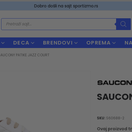
Dobro došli na sajt sportizmo.rs
Products
search
DECA
BRENDOVI
OPREMA
N
AUCONY PATIKE JAZZ COURT
SAUCON
SKU:
S60688-2
Ovaj proizvod tr