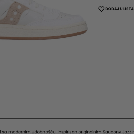
DODAJ U LISTA
stil sa modernim udobnošću. Inspirisan originalnim Saucony Jaz