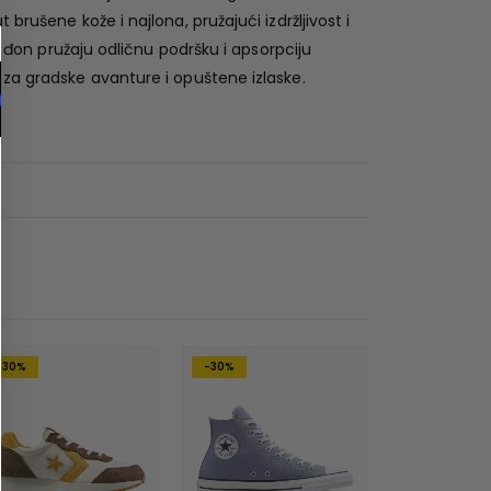
rušene kože i najlona, pružajući izdržljivost i
i đon pružaju odličnu podršku i apsorpciju
 za gradske avanture i opuštene izlaske.
-30%
-30%