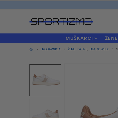
MUŠKARCI
ŽENE
PRODAVNICA
ŽENE
,
PATIKE
,
BLACK WEEK
S