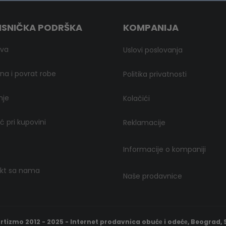
ISNIČKA PODRŠKA
KOMPANIJA
ava
Uslovi poslovanja
a i povrat robe
Politika privatnosti
nje
Kolačići
 pri kupovini
Reklamacije
Informacije o kompaniji
kt sa nama
Naše prodavnice
rtizmo 2012 - 2025 - Internet prodavnica obućе i odećе, Beograd, S