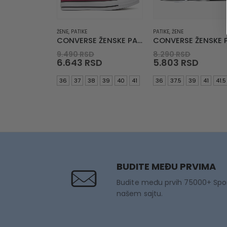
ŽENE
,
PATIKE
PATIKE
,
ŽENE
CONVERSE ŽENSKE PATIKE Chuck Taylor All Star
Original
Origina
9.490
RSD
8.290
RSD
price
Current
price
Curre
6.643
RSD
5.803
RSD
was:
price
was:
price
9.490 RSD.
is:
8.290 R
is:
36
37
38
39
40
41
36
37.5
39
41
41.5
6.643 RSD.
5.803 
BUDITE MEĐU PRVIMA
Budite među prvih 75000+ Spo
našem sajtu.