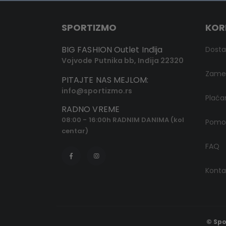
SPORTIZMO
KOR
BIG FASHION Outlet Inđija
Dost
Vojvode Putnika bb, Inđija 22320
Zamen
PITAJTE NAS MEJLOM:
info@sportizmo.rs
Plaća
RADNO VREME
08:00 - 16:00h RADNIM DANIMA (kol
Pomoć
centar)
FAQ
Konta
© Spo