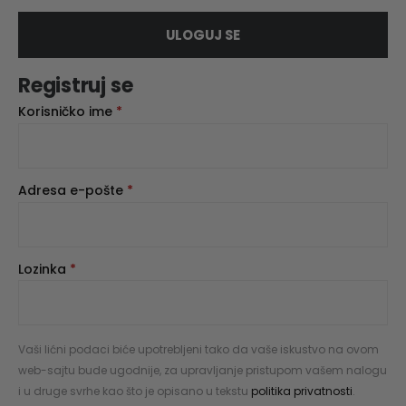
ULOGUJ SE
Registruj se
Korisničko ime
*
Adresa e-pošte
*
Lozinka
*
Vaši lićni podaci biće upotrebljeni tako da vaše iskustvo na ovom
web-sajtu bude ugodnije, za upravljanje pristupom vašem nalogu
i u druge svrhe kao što je opisano u tekstu
politika privatnosti
.