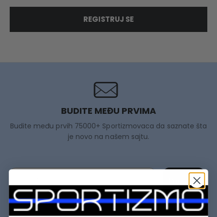
REGISTRUJ SE
BUDITE MEĐU PRVIMA
Budite među prvih 75000+ Sportizmovaca da saznate šta
je novo na našem sajtu.
Prijavi se