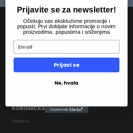
Prijavite se za newsletter!
Očekuju vas ekskluzivne promocije i
SPORTIZMO
popusti; Prvi dobijate informacije o novim
proizvodima, popustima i sniženjima
BIG FASHION Outlet Inđija
Vojvode Putnika bb, Inđija 22320
PITAJTE NAS MEJLOM:
info@sportizmo.rs
Prijavi se
RADNO VREME
08:00 - 16:00h RADNIM DANIMA (kol centar)
Ne, hvala
KORISNIČKA PODRŠKA
Dostava