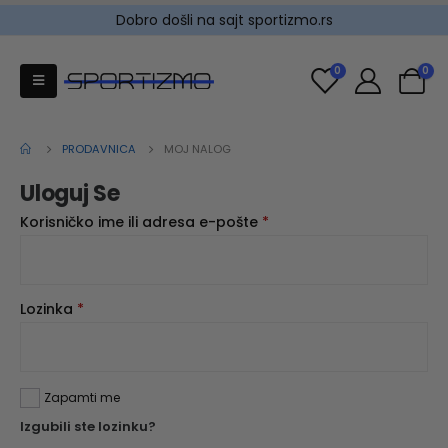
Dobro došli na sajt sportizmo.rs
0
0
PRODAVNICA
MOJ NALOG
Uloguj Se
Korisničko ime ili adresa e-pošte
*
Lozinka
*
Zapamti me
Izgubili ste lozinku?