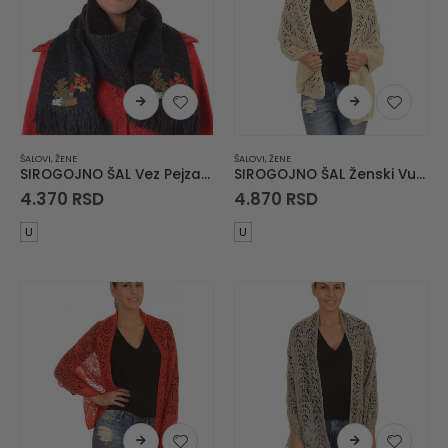
ŠALOVI
,
ŽENE
ŠALOVI
,
ŽENE
SIROGOJNO ŠAL Vez Pejzaž Šumska Idila
SIROGOJNO ŠAL Ženski Vuneni Šal
4.370
RSD
4.870
RSD
U
U