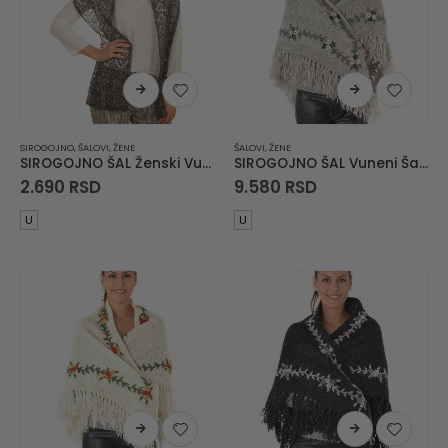
SIROGOJNO
,
ŠALOVI
,
ŽENE
ŠALOVI
,
ŽENE
SIROGOJNO ŠAL Ženski Vuneni Šal 6063-9103
SIROGOJNO ŠAL Vuneni Šal Troper
2.690
RSD
9.580
RSD
U
U