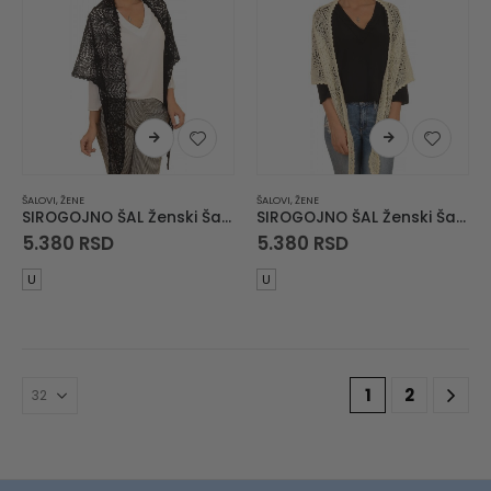
ŠALOVI
,
ŽENE
ŠALOVI
,
ŽENE
SIROGOJNO ŠAL Ženski Šal Marama 6155-1-0059
SIROGOJNO ŠAL Ženski Šal Marama 6155-1-0851
5.380
RSD
5.380
RSD
U
U
1
2