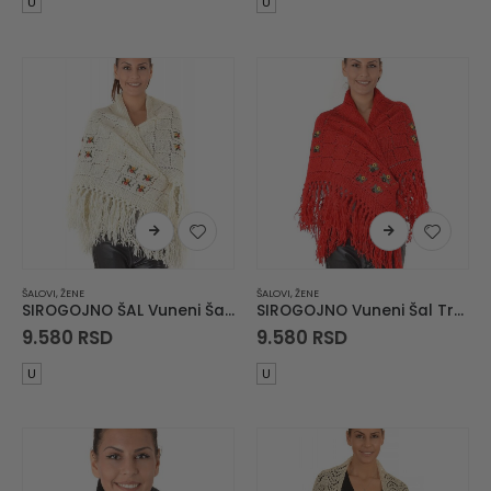
U
U
ŠALOVI
,
ŽENE
ŠALOVI
,
ŽENE
SIROGOJNO ŠAL Vuneni Šal Troper
SIROGOJNO Vuneni Šal Troper
9.580
RSD
9.580
RSD
U
U