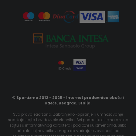
© Sportizmo 2012 - 2025 - Internet prodavnica obućе i
odećе, Beograd, Srbija.
Sva prava zadržana. Zabranjeno kopiranje ili umnožavanje
sadržaja sajta bez dozvole vlasnika. Svi podaci koji se nalaze na
sajtu su informativnog karaktera i podložni su izmenama. Slika
artikala i njihov prikaz mogu da variraju u zavisnosti od