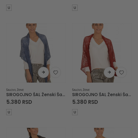
U
U
ŠALOVI
,
ŽENE
ŠALOVI
,
ŽENE
SIROGOJNO ŠAL Ženski Šal Marama 6155-1-0010
SIROGOJNO ŠAL Ženski Šal Marama 6155-1-0047
5.380
RSD
5.380
RSD
U
U