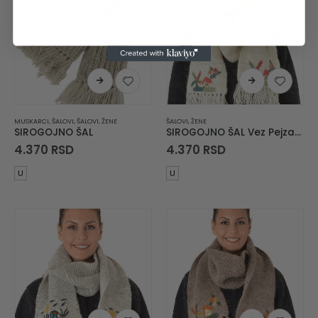
MUSKARCI
,
ŠALOVI
,
ŠALOVI
,
ŽENE
ŠALOVI
,
ŽENE
SIROGOJNO ŠAL
SIROGOJNO ŠAL Vez Pejzaž Kuća u Planini
4.370
RSD
4.370
RSD
U
U