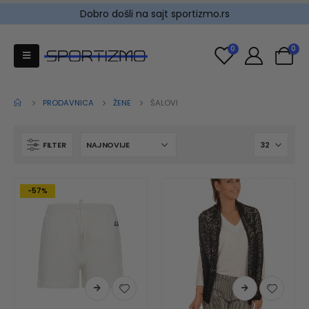
Dobro došli na sajt sportizmo.rs
0
0
PRODAVNICA
ŽENE
ŠALOVI
FILTER
-57%