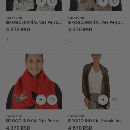
ŠALOVI
,
ŽENE
ŠALOVI
,
ŽENE
SIROGOJNO ŠAL Vez Pejzaž Zimsko Jutro
SIROGOJNO ŠAL Vez Pejzaž Kuća u Planini
4.370
RSD
4.370
RSD
U
U
ŠALOVI
,
ŽENE
ŠALOVI
,
ŽENE
SIROGOJNO ŠAL Vez Pejzaž Kuća u Planini
SIROGOJNO ŠAL Ženski Vuneni Šal 6063-1-0867
4.370
RSD
4.870
RSD