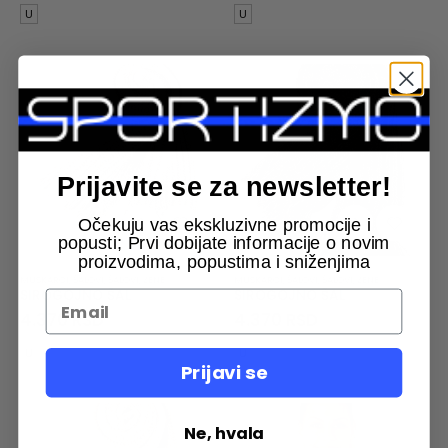
U
U
Prijavite se za newsletter!
Očekuju vas ekskluzivne promocije i
popusti; Prvi dobijate informacije o novim
proizvodima, popustima i sniženjima
MUSKARCI
,
ŠALOVI
,
ŠALOVI
,
ŽENE
MUSKARCI
,
ŠALOVI
,
ŠALOVI
,
ŽENE
SIROGOJNO ŠAL
SIROGOJNO ŠAL
4.370
RSD
4.370
RSD
U
U
Prijavi se
Ne, hvala