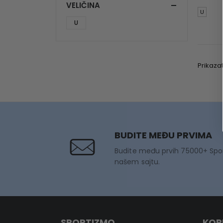
VELIČINA
U
U
Prikazat
BUDITE MEĐU PRVIMA
Budite među prvih 75000+ Spo
našem sajtu.
SPORTIZMO
KOR