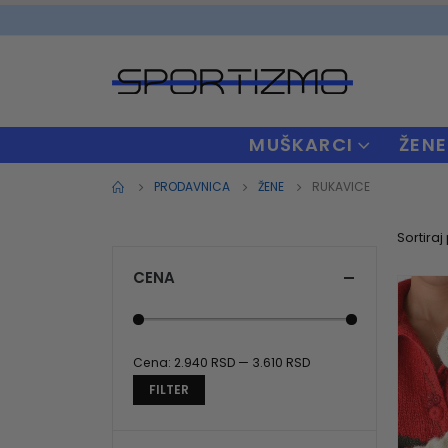
MUŠKARCI
ŽENE
PRODAVNICA
ŽENE
RUKAVICE
Sortiraj
CENA
Cena:
2.940 RSD
—
3.610 RSD
Minimalna
Maksimalna
FILTER
cena
cena