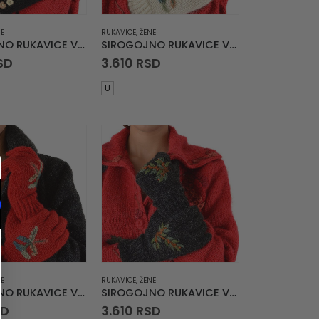
E
RUKAVICE
,
ŽENE
SIROGOJNO RUKAVICE Vez Cveće u Nizu Crne
SIROGOJNO RUKAVICE Vez Pejzaž Kuća u Planini Bele
SD
3.610
RSD
U
E
RUKAVICE
,
ŽENE
SIROGOJNO RUKAVICE Vez Pejzaž Kuća u Planini Crven
SIROGOJNO RUKAVICE Vez Pejzaž Šumska Idila Crne
SD
3.610
RSD