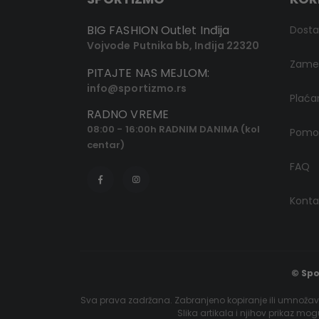
BIG FASHION Outlet Inđija
Dost
Vojvode Putnika bb, Inđija 22320
Zamen
PITAJTE NAS MEJLOM:
info@sportizmo.rs
Plaća
RADNO VREME
08:00 - 16:00h RADNIM DANIMA (kol
Pomoć
centar)
FAQ
Konta
© Spo
Sva prava zadržana. Zabranjeno kopiranje ili umnožava
Slika artikala i njihov prikaz mo