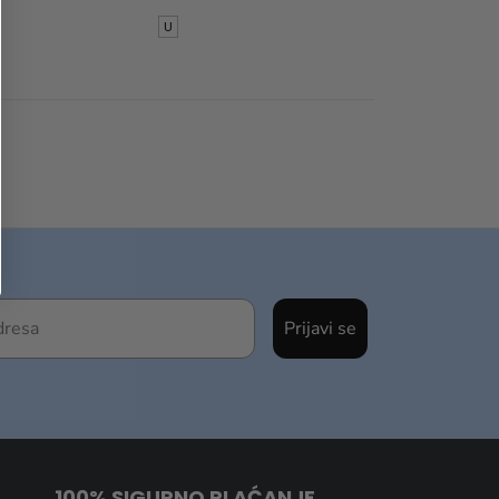
U
Prijavi se
100% SIGURNO PLAĆANJE