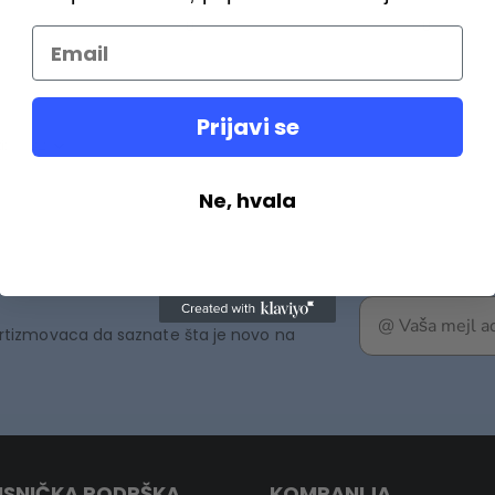
U
U
Prijavi se
i:
Ne, hvala
rtizmovaca da saznate šta je novo na
ISNIČKA PODRŠKA
KOMPANIJA