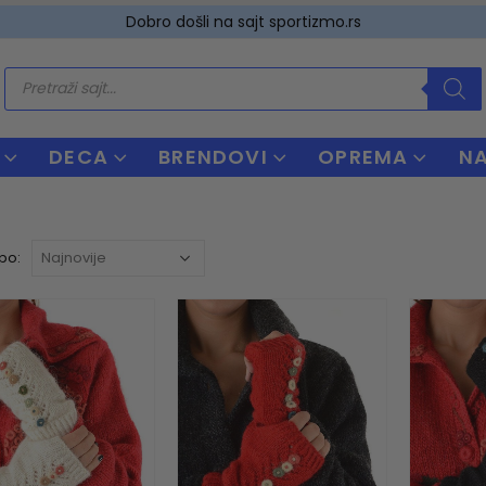
Dobro došli na sajt sportizmo.rs
Products
search
DECA
BRENDOVI
OPREMA
N
 po: