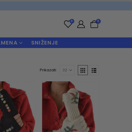
0
0
AMENA
SNIŽENJE
Prikazati: