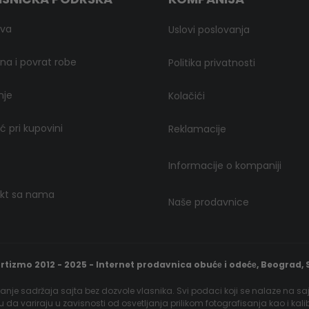
ava
Uslovi poslovanja
a i povrat robe
Politika privatnosti
nje
Kolačići
 pri kupovini
Reklamacije
Informacije o kompaniji
kt sa nama
Naše prodavnice
rtizmo 2012 - 2025 - Internet prodavnica obućе i odećе, Beograd, S
nje sadržaja sajta bez dozvole vlasnika. Svi podaci koji se nalaze na sa
gu da variraju u zavisnosti od osvetljanja prilikom fotografisanja kao i kal