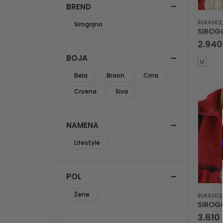
BREND
RUKAVICE
Sirogojno
2.94
BOJA
U
Bela
Braon
Crna
Crvena
Siva
NAMENA
Lifestyle
POL
Žene
RUKAVICE
3.610