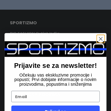
SPORTIZMO
BIG FASHION Outlet Inđija
Vojvode Putnika bb, Inđija 22320
PITAJTE NAS MEJLOM:
info@sportizmo.rs
RADNO VREME
Prijavite se za newsletter!
08:00 - 16:00h RADNIM DANIMA (kol centar)
Očekuju vas ekskluzivne promocije i
popusti; Prvi dobijate informacije o novim
proizvodima, popustima i sniženjima
KORISNIČKA PODRŠKA
Dostava