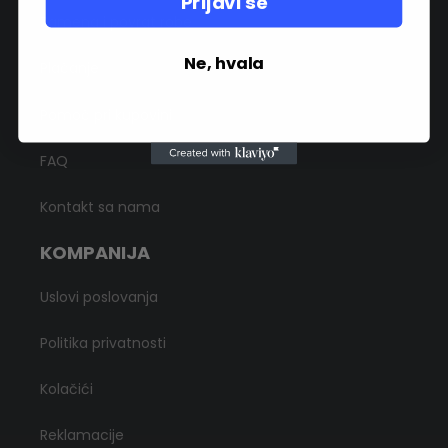
Prijavi se
Zamena i povrat robe
Ne, hvala
Plaćanje
Pomoć pri kupovini
FAQ
Kontakt sa nama
KOMPANIJA
Uslovi poslovanja
Politika privatnosti
Kolačići
Reklamacije