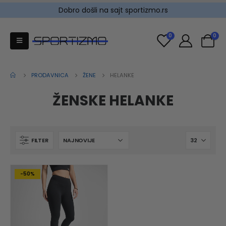
Dobro došli na sajt sportizmo.rs
0
0
PRODAVNICA
ŽENE
HELANKE
ŽENSKE HELANKE
FILTER
-50%