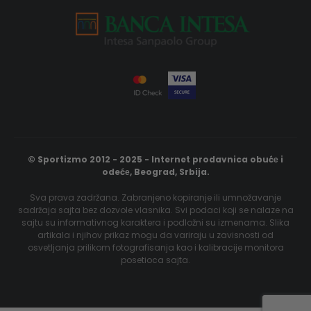
© Sportizmo 2012 - 2025 - Internet prodavnica obućе i
odećе, Beograd, Srbija.
Sva prava zadržana. Zabranjeno kopiranje ili umnožavanje
sadržaja sajta bez dozvole vlasnika. Svi podaci koji se nalaze na
sajtu su informativnog karaktera i podložni su izmenama. Slika
artikala i njihov prikaz mogu da variraju u zavisnosti od
osvetljanja prilikom fotografisanja kao i kalibracije monitora
posetioca sajta.