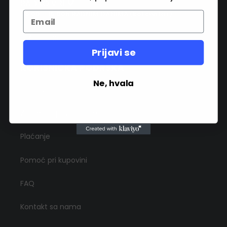
RADNO VREME
08:00 - 16:00h RADNIM DANIMA (kol centar)
Prijavi se
KORISNIČKA PODRŠKA
Ne, hvala
Dostava
Zamena i povrat robe
Plaćanje
Pomoć pri kupovini
FAQ
Kontakt sa nama