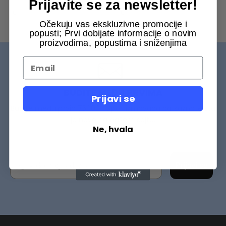
Prijavite se za newsletter!
U
U
Očekuju vas ekskluzivne promocije i
popusti; Prvi dobijate informacije o novim
proizvodima, popustima i sniženjima
BUDITE MEĐU PRVIMA
Prijavi se
Budite među prvih 75000+ Sportizmovaca da saznate šta
je novo na našem sajtu.
Ne, hvala
Prijavi se