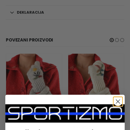
DEKLARACIJA
POVEZANI PROIZVODI
ŽENE
,
RUKAVICE
ŽENE
,
RUKAVICE
SIROGOJNO RUKAVICE Vez Pejzaž Zimsko Jutro Sive
SIROGOJNO RUKAVICE Vez Pejzaž Kuća u Planini Bele
3.610
RSD
3.610
RSD