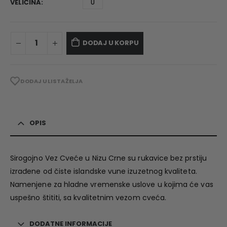
VELIČINA
U
DODAJ U KORPU
DODAJ U LISTA ŽELJA
OPIS
Sirogojno Vez Cveće u Nizu Crne su rukavice bez prstiju
izrađene od čiste islandske vune izuzetnog kvaliteta.
Namenjene za hladne vremenske uslove u kojima će vas
uspešno štititi, sa kvalitetnim vezom cveća.
DODATNE INFORMACIJE