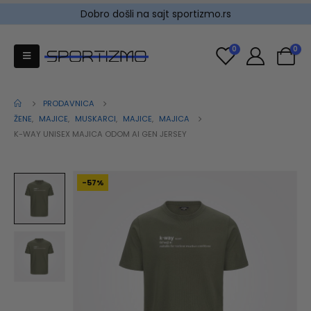
Dobro došli na sajt sportizmo.rs
0
0
PRODAVNICA
ŽENE
,
MAJICE
,
MUSKARCI
,
MAJICE
,
MAJICA
K-WAY UNISEX MAJICA ODOM AI GEN JERSEY
-57%