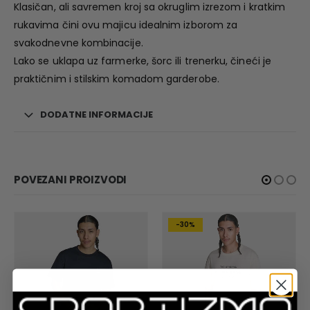
Klasičan, ali savremen kroj sa okruglim izrezom i kratkim
rukavima čini ovu majicu idealnim izborom za
svakodnevne kombinacije.
Lako se uklapa uz farmerke, šorc ili trenerku, čineći je
praktičnim i stilskim komadom garderobe.
DODATNE INFORMACIJE
POVEZANI PROIZVODI
-30%