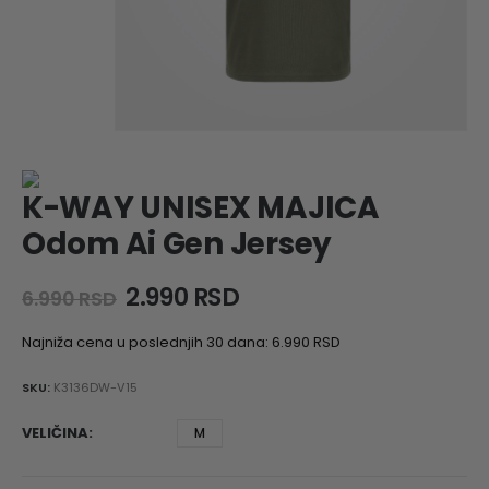
K-WAY UNISEX MAJICA
Odom Ai Gen Jersey
Original
Current
2.990
RSD
6.990
RSD
price
price
was:
is:
Najniža cena u poslednjih 30 dana:
6.990
RSD
6.990 RSD.
2.990 RSD.
SKU:
K3136DW-V15
VELIČINA
M