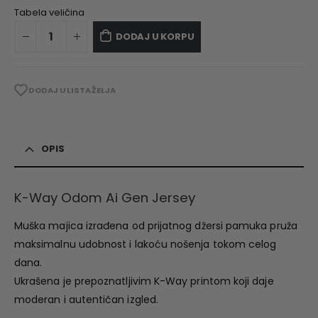
Tabela veličina
DODAJ U KORPU
DODAJ U LISTA ŽELJA
OPIS
K-Way Odom Ai Gen Jersey
Muška majica izrađena od prijatnog džersi pamuka pruža
maksimalnu udobnost i lakoću nošenja tokom celog
dana.
Ukrašena je prepoznatljivim K-Way printom koji daje
moderan i autentičan izgled.