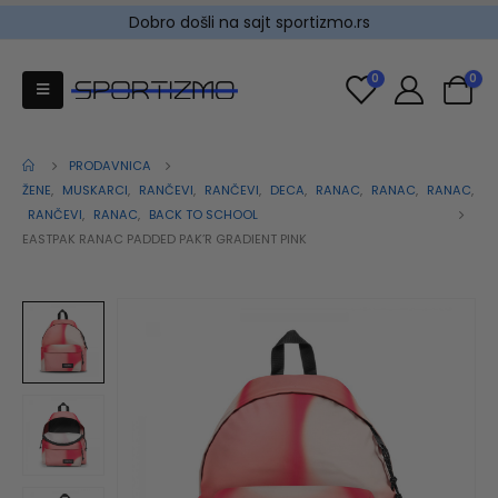
Dobro došli na sajt sportizmo.rs
0
0
PRODAVNICA
ŽENE
,
MUSKARCI
,
RANČEVI
,
RANČEVI
,
DECA
,
RANAC
,
RANAC
,
RANAC
,
RANČEVI
,
RANAC
,
BACK TO SCHOOL
EASTPAK RANAC PADDED PAK’R GRADIENT PINK