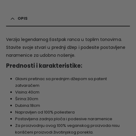
OPIS
Verzija legendarnog Eastpak ranca u toplim tonovima.
Stavite svoje stvari u prednji džep i podesite postavljene
naramenice za udobno nošenje.
Prednosti i karakteristike:
Glavni pretinac sa prednjim džepom sa patent
zatvaračem
Visina:40cm
Širina:30cm
Dubina:18cm
Napravljen od 100% poliestera
Postavljena zadnja ploča i podesive naramenice
Za proizvodnju ovog 100% veganskog proizvoda nisu
korišćeni proizvodi životinjskog porekla.