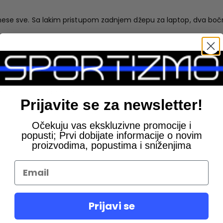
ese sve. Sa lakim pristupom zadnjem džepu za laptop, dva bočn
 flašu vode
i
rišćenje i prilagođavanje
Prijavite se za newsletter!
Očekuju vas ekskluzivne promocije i
popusti; Prvi dobijate informacije o novim
proizvodima, popustima i sniženjima
Prijavi se