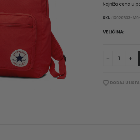
Najniža cena u p
5
SKU:
10020533-A19
VELIČINA
DODAJ U LISTA