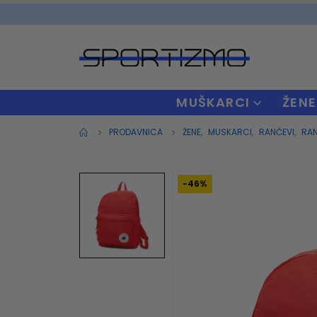
MUŠKARCI
ŽENE
PRODAVNICA
ŽENE
,
MUSKARCI
,
RANČEVI
,
RAN
-46%