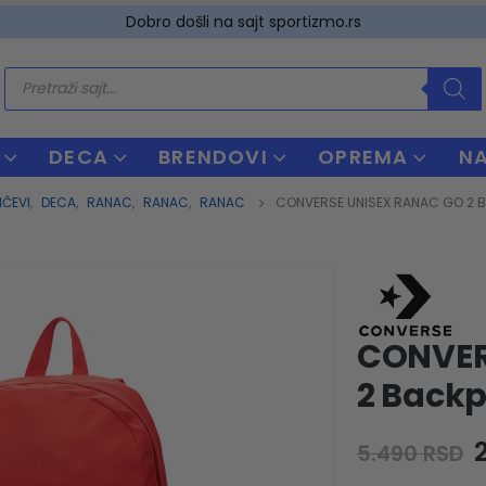
Dobro došli na sajt sportizmo.rs
Products
search
DECA
BRENDOVI
OPREMA
N
ČEVI
,
DECA
,
RANAC
,
RANAC
,
RANAC
CONVERSE UNISEX RANAC GO 2 
CONVER
2 Back
O
5.490
RSD
p