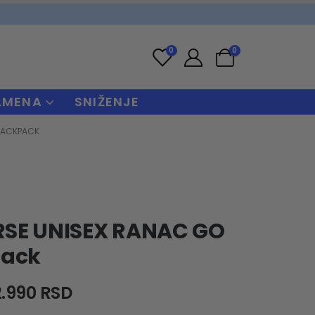
0
0
AMENA
SNIŽENJE
BACKPACK
SE UNISEX RANAC GO
pack
riginal
Current
2.990
RSD
rice
price