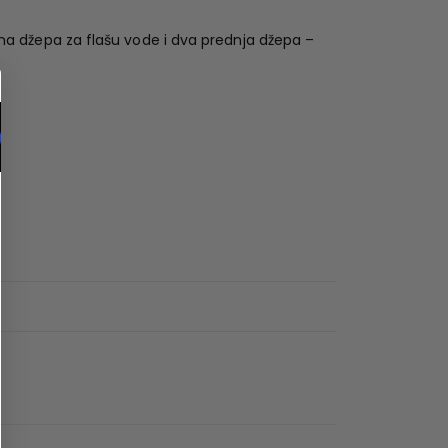
a džepa za flašu vode i dva prednja džepa –