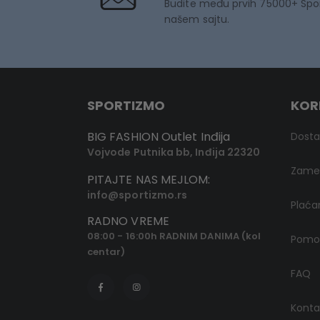
Budite među prvih 75000+ Spo
našem sajtu.
SPORTIZMO
KOR
BIG FASHION Outlet Inđija
Dost
Vojvode Putnika bb, Inđija 22320
Zamen
PITAJTE NAS MEJLOM:
info@sportizmo.rs
Plaća
RADNO VREME
08:00 - 16:00h RADNIM DANIMA (kol
Pomoć
centar)
FAQ
Konta