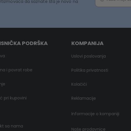
rtizmovaca da saznate šta je novo na
ISNIČKA PODRŠKA
KOMPANIJA
ava
Uslovi poslovanja
a i povrat robe
Politika privatnosti
nje
Kolačići
 pri kupovini
Reklamacije
Informacije o kompaniji
kt sa nama
Naše prodavnice