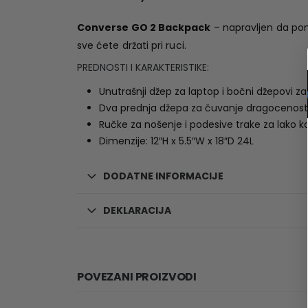
Converse GO 2 Backpack
– napravljen da pon
sve ćete držati pri ruci.
PREDNOSTI I KARAKTERISTIKE:
Unutrašnji džep za laptop i bočni džepovi za
Dva prednja džepa za čuvanje dragocenost
Ručke za nošenje i podesive trake za lako ko
Dimenzije: 12″H x 5.5″W x 18″D 24L
DODATNE INFORMACIJE
DEKLARACIJA
POVEZANI PROIZVODI