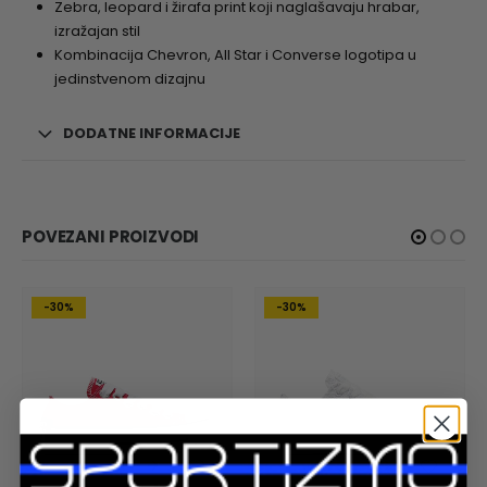
Zebra, leopard i žirafa print koji naglašavaju hrabar,
izražajan stil
Kombinacija Chevron, All Star i Converse logotipa u
jedinstvenom dizajnu
DODATNE INFORMACIJE
POVEZANI PROIZVODI
-30%
-30%