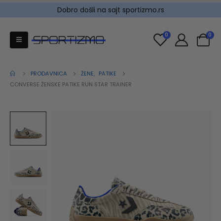
Dobro došli na sajt sportizmo.rs
0
0
PRODAVNICA
ŽENE
,
PATIKE
CONVERSE ŽENSKE PATIKE RUN STAR TRAINER