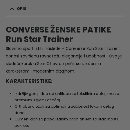
OPIS
CONVERSE ŽENSKE PATIKE
Run Star Trainer
Slavimo sport, stil i nasleđe –
Converse
Run Star Trainer
donosi savršenu ravnotežu elegancije i udobnosti. Ovo je
sledeći korak u Star Chevron priči, sa izraženim
karakterom i modernim dizajnom.
KARAKTERISTIKE:
Izdržljiv gornji deo od antilopa sa tekstilnim detaljima za
premium izgled i osećaj
OrthoLite uložak za optimalnu udobnost tokom celog
dana
Gumeni đon sa poboljšanim prianjanjem za stabilnost u
pokretu