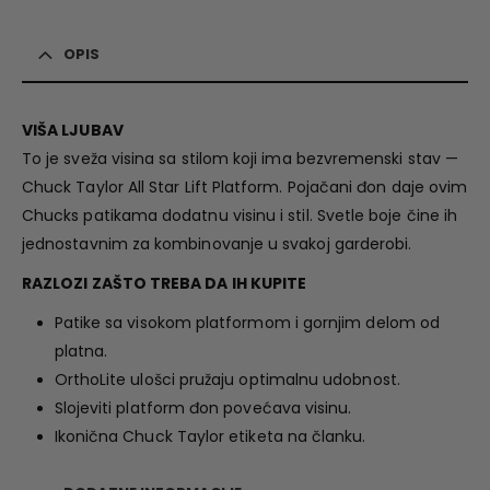
OPIS
VIŠA LJUBAV
To je sveža visina sa stilom koji ima bezvremenski stav —
Chuck Taylor All Star Lift Platform. Pojačani đon daje ovim
Chucks patikama dodatnu visinu i stil. Svetle boje čine ih
jednostavnim za kombinovanje u svakoj garderobi.
RAZLOZI ZAŠTO TREBA DA IH KUPITE
Patike sa visokom platformom i gornjim delom od
platna.
OrthoLite ulošci pružaju optimalnu udobnost.
Slojeviti platform đon povećava visinu.
Ikonična Chuck Taylor etiketa na članku.