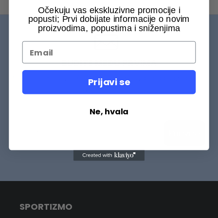
Očekuju vas ekskluzivne promocije i
popusti; Prvi dobijate informacije o novim
proizvodima, popustima i sniženjima
BUDITE MEĐU PRVIMA
Budite među prvih 75000+ Sportizmovaca da saznate šta
Prijavi se
je novo na našem sajtu.
Ne, hvala
Prijavi se
SPORTIZMO