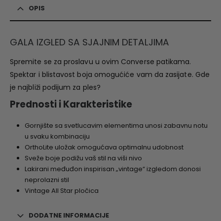
OPIS
GALA IZGLED SA SJAJNIM DETALJIMA
Spremite se za proslavu u ovim Converse patikama.
Spektar i blistavost boja omogućiće vam da zasijate. Gde
je najbliži podijum za ples?
Prednosti i Karakteristike
Gornjište sa svetlucavim elementima unosi zabavnu notu
u svaku kombinaciju
OrthoLite uložak omogućava optimalnu udobnost
Sveže boje podižu vaš stil na viši nivo
Lakirani međuđon inspirisan „vintage“ izgledom donosi
neprolazni stil
Vintage All Star pločica
DODATNE INFORMACIJE