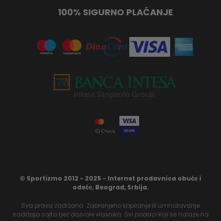
100% SIGURNO PLAĆANJE
© Sportizmo 2012 - 2025 - Internet prodavnica obućе i
odećе, Beograd, Srbija.
Sva prava zadržana. Zabranjeno kopiranje ili umnožavanje
sadržaja sajta bez dozvole vlasnika. Svi podaci koji se nalaze na