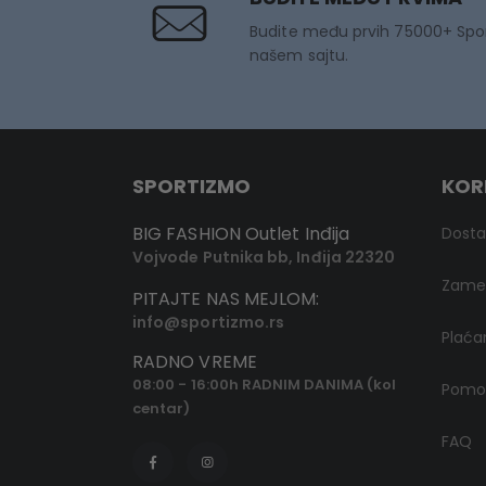
Budite među prvih 75000+ Spo
našem sajtu.
SPORTIZMO
KOR
BIG FASHION Outlet Inđija
Dost
Vojvode Putnika bb, Inđija 22320
Zamen
PITAJTE NAS MEJLOM:
info@sportizmo.rs
Plaća
RADNO VREME
08:00 - 16:00h RADNIM DANIMA (kol
Pomoć
centar)
FAQ