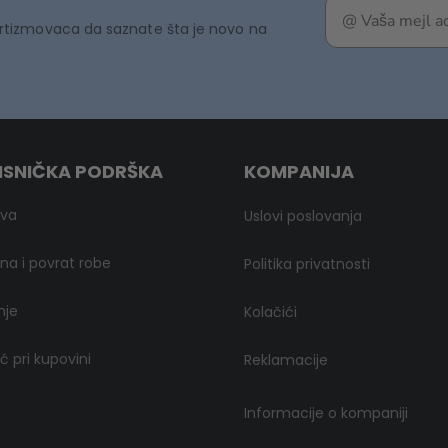
rtizmovaca da saznate šta je novo na
ISNIČKA PODRŠKA
KOMPANIJA
ava
Uslovi poslovanja
a i povrat robe
Politika privatnosti
nje
Kolačići
 pri kupovini
Reklamacije
Informacije o kompaniji