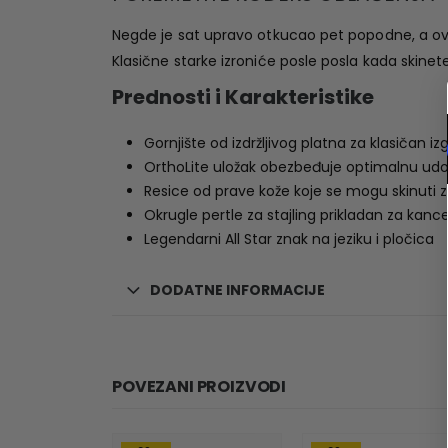
Negde je sat upravo otkucao pet popodne, a ove
Klasične starke izroniće posle posla kada skinete
Prednosti i Karakteristike
Gornjište od izdržljivog platna za klasičan izg
OrthoLite uložak obezbeđuje optimalnu ud
Resice od prave kože koje se mogu skinuti za 
Okrugle pertle za stajling prikladan za kance
Legendarni All Star znak na jeziku i pločica
DODATNE INFORMACIJE
POVEZANI PROIZVODI