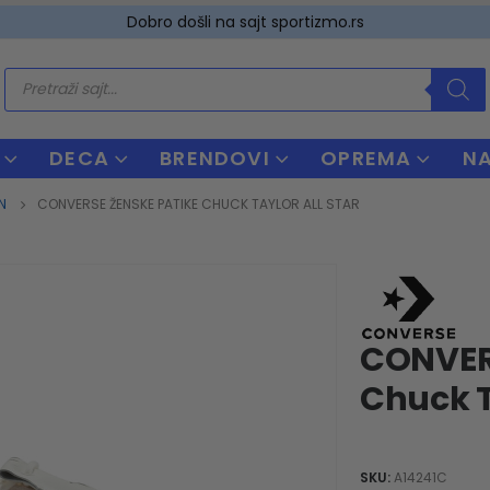
Dobro došli na sajt sportizmo.rs
Products
search
DECA
BRENDOVI
OPREMA
N
N
CONVERSE ŽENSKE PATIKE CHUCK TAYLOR ALL STAR
CONVER
Chuck T
SKU:
A14241C