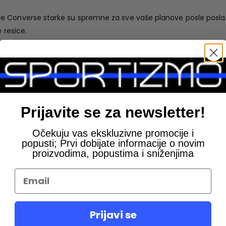
 Converse starke su spremne za sve vaše planove posle posla. 
 resice.
led i osećaj starki
obnost
formalniji stil
lariju
Prijavite se za newsletter!
Očekuju vas ekskluzivne promocije i
popusti; Prvi dobijate informacije o novim
proizvodima, popustima i sniženjima
Prijavi se