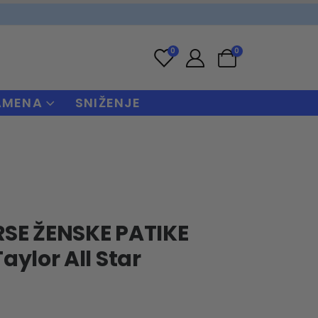
0
0
AMENA
SNIŽENJE
SE ŽENSKE PATIKE
aylor All Star