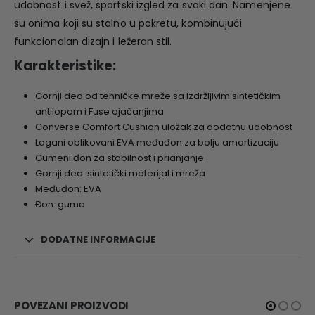
udobnost i svež, sportski izgled za svaki dan. Namenjene
su onima koji su stalno u pokretu, kombinujući
funkcionalan dizajn i ležeran stil.
Karakteristike:
Gornji deo od tehničke mreže sa izdržljivim sintetičkim
antilopom i Fuse ojačanjima
Converse Comfort Cushion uložak za dodatnu udobnost
Lagani oblikovani EVA međuđon za bolju amortizaciju
Gumeni đon za stabilnost i prianjanje
Gornji deo: sintetički materijal i mreža
Međuđon: EVA
Đon: guma
DODATNE INFORMACIJE
POVEZANI PROIZVODI