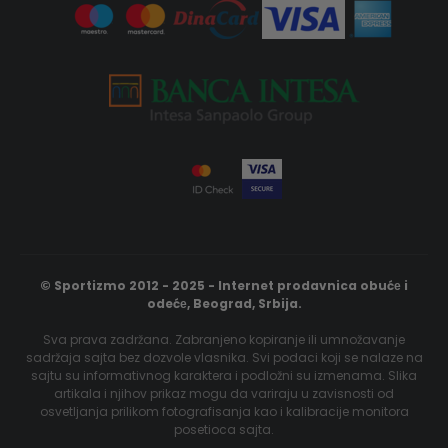
© Sportizmo 2012 - 2025 - Internet prodavnica obućе i
odećе, Beograd, Srbija.
Sva prava zadržana. Zabranjeno kopiranje ili umnožavanje
sadržaja sajta bez dozvole vlasnika. Svi podaci koji se nalaze na
sajtu su informativnog karaktera i podložni su izmenama. Slika
artikala i njihov prikaz mogu da variraju u zavisnosti od
osvetljanja prilikom fotografisanja kao i kalibracije monitora
posetioca sajta.