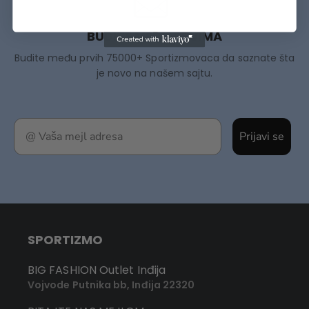
BUDITE MEĐU PRVIMA
Budite među prvih 75000+ Sportizmovaca da saznate šta
je novo na našem sajtu.
Prijavi se
SPORTIZMO
BIG FASHION Outlet Inđija
Vojvode Putnika bb, Inđija 22320