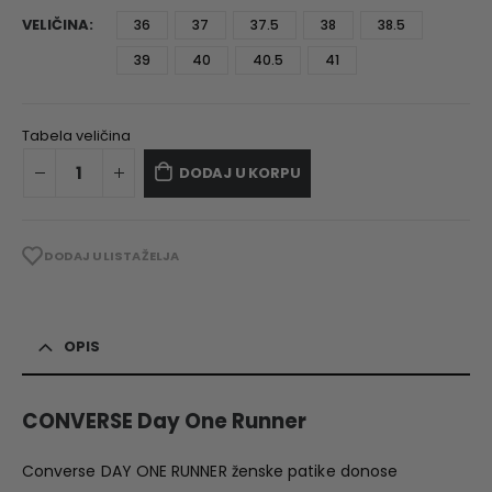
VELIČINA
36
37
37.5
38
38.5
39
40
40.5
41
Tabela veličina
DODAJ U KORPU
DODAJ U LISTA ŽELJA
OPIS
CONVERSE Day One Runner
Converse DAY ONE RUNNER ženske patike donose