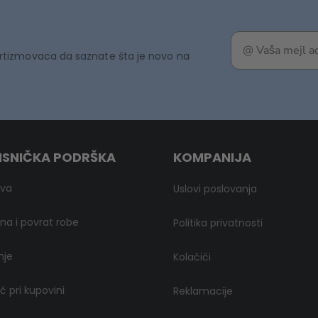
rtizmovaca da saznate šta je novo na
ISNIČKA PODRŠKA
KOMPANIJA
ava
Uslovi poslovanja
a i povrat robe
Politika privatnosti
nje
Kolačići
 pri kupovini
Reklamacije