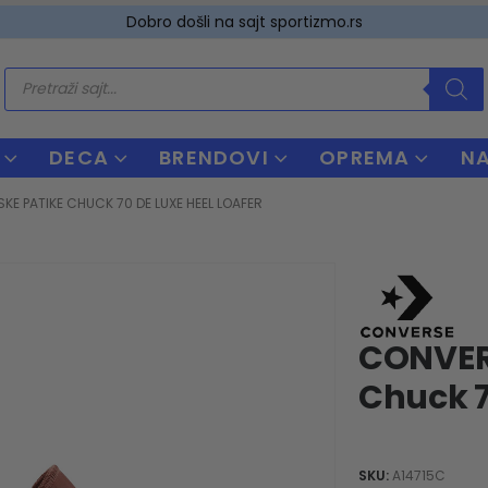
Dobro došli na sajt sportizmo.rs
Products
search
DECA
BRENDOVI
OPREMA
N
KE PATIKE CHUCK 70 DE LUXE HEEL LOAFER
CONVER
Chuck 7
SKU:
A14715C