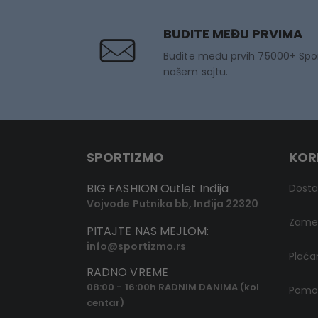
BUDITE MEĐU PRVIMA
Budite među prvih 75000+ Spo
našem sajtu.
SPORTIZMO
KOR
BIG FASHION Outlet Inđija
Dost
Vojvode Putnika bb, Inđija 22320
Zamen
PITAJTE NAS MEJLOM:
info@sportizmo.rs
Plaća
RADNO VREME
08:00 - 16:00h RADNIM DANIMA (kol
Pomoć
centar)