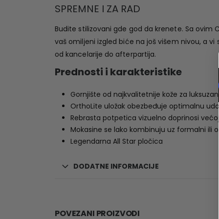
SPREMNE I ZA RAD
Budite stilizovani gde god da krenete. Sa ovi
vaš omiljeni izgled biće na još višem nivou, a vi 
od kancelarije do afterpartija.
Prednosti i karakteristike
Gornjište od najkvalitetnije kože za luksuzan
OrthoLite uložak obezbeđuje optimalnu ud
Rebrasta potpetica vizuelno doprinosi većoj 
Mokasine se lako kombinuju uz formalni ili o
Legendarna All Star pločica
DODATNE INFORMACIJE
POVEZANI PROIZVODI