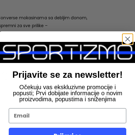
m Converse mokasinama sa debljim đonom,
spremni za sve prilike –
 izgled i osećaj
obnost
Prijavite se za newsletter!
visini
pušteni stajling
Očekuju vas ekskluzivne promocije i
popusti; Prvi dobijate informacije o novim
proizvodima, popustima i sniženjima