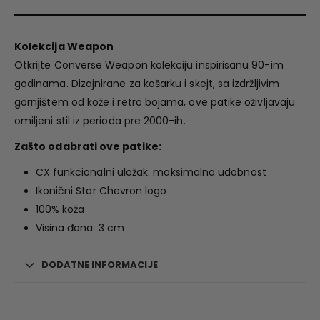
Kolekcija Weapon
Otkrijte Converse Weapon kolekciju inspirisanu 90-im
godinama. Dizajnirane za košarku i skejt, sa izdržljivim
gornjištem od kože i retro bojama, ove patike oživljavaju
omiljeni stil iz perioda pre 2000-ih.
Zašto odabrati ove patike:
CX funkcionalni uložak: maksimalna udobnost
Ikonični Star Chevron logo
100% koža
Visina đona: 3 cm
DODATNE INFORMACIJE