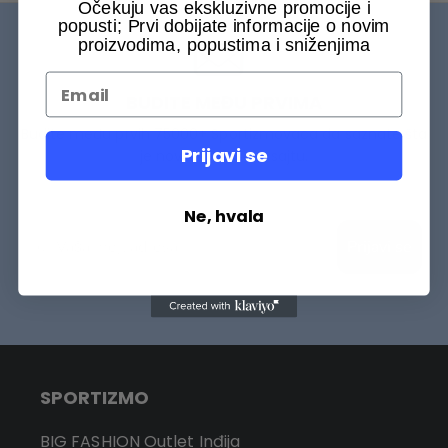
Očekuju vas ekskluzivne promocije i
popusti; Prvi dobijate informacije o novim
proizvodima, popustima i sniženjima
BUDITE MEĐU PRVIMA
Budite među prvih 75000+ Sportizmovaca da saznate šta
Prijavi se
je novo na našem sajtu.
Ne, hvala
Prijavi se
SPORTIZMO
BIG FASHION Outlet Inđija