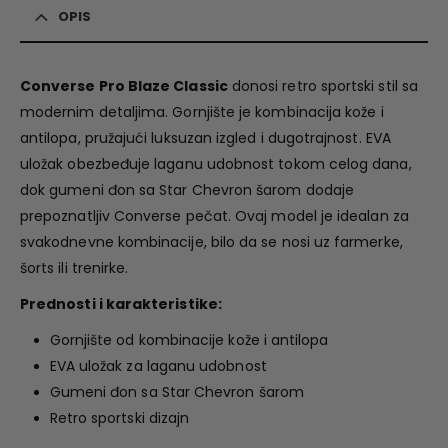
OPIS
Converse Pro Blaze Classic
donosi retro sportski stil sa
modernim detaljima. Gornjište je kombinacija kože i
antilopa, pružajući luksuzan izgled i dugotrajnost. EVA
uložak obezbeđuje laganu udobnost tokom celog dana,
dok gumeni đon sa Star Chevron šarom dodaje
prepoznatljiv Converse pečat. Ovaj model je idealan za
svakodnevne kombinacije, bilo da se nosi uz farmerke,
šorts ili trenirke.
Prednosti i karakteristike:
Gornjište od kombinacije kože i antilopa
EVA uložak za laganu udobnost
Gumeni đon sa Star Chevron šarom
Retro sportski dizajn