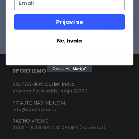
Prijavi se
Prijavi se
Ne, hvala
SPORTIZMO
BIG FASHION Outlet Inđija
Vojvode Putnika bb, Inđija 22320
PITAJTE NAS MEJLOM:
info@sportizmo.rs
RADNO VREME
08:00 - 16:00h RADNIM DANIMA (kol centar)