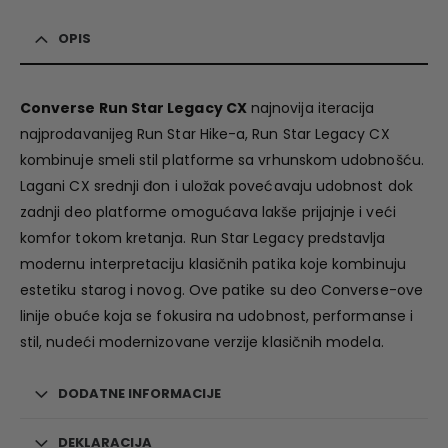
OPIS
Converse Run Star Legacy CX
najnovija iteracija
najprodavanijeg Run Star Hike-a, Run Star Legacy CX
kombinuje smeli stil platforme sa vrhunskom udobnošću.
Lagani CX srednji đon i uložak povećavaju udobnost dok
zadnji deo platforme omogućava lakše prijajnje i veći
komfor tokom kretanja. Run Star Legacy predstavlja
modernu interpretaciju klasičnih patika koje kombinuju
estetiku starog i novog. Ove patike su deo Converse-ove
linije obuće koja se fokusira na udobnost, performanse i
stil, nudeći modernizovane verzije klasičnih modela.
DODATNE INFORMACIJE
DEKLARACIJA