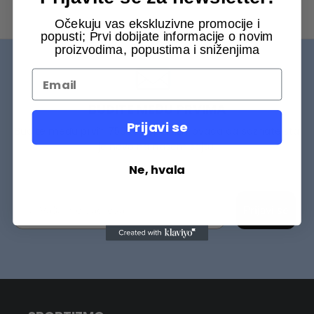
Očekuju vas ekskluzivne promocije i
popusti; Prvi dobijate informacije o novim
proizvodima, popustima i sniženjima
BUDITE MEĐU PRVIMA
Prijavi se
Budite među prvih 75000+ Sportizmovaca da saznate šta
je novo na našem sajtu.
Ne, hvala
Prijavi se