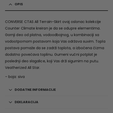
OPIS
CONVERSE CTAS All Terrain-Skirt ovaj oslonac kolekcije
Counter Climate kreiran je da se odupre elementima.
Gornji deo od platna, vodoodbojnog, u kombinaciji sa
vodootpornom postavom koja Vas održava suvim. Topla
postava pomaže da se zadrži toplota, a izbočena čizma
dodatno povećava toplinu. Gumeni vučni potplat je
poslednji deo slagalice, koji Vas drži sigurnim na putu.
Veatherized All Star.
– boja: siva
DODATNE INFORMACIJE
DEKLARACIJA