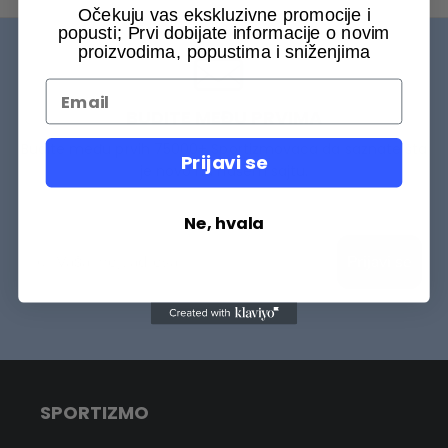
Očekuju vas ekskluzivne promocije i
popusti; Prvi dobijate informacije o novim
proizvodima, popustima i sniženjima
BUDITE MEĐU PRVIMA
Budite među prvih 75000+ Sportizmovaca da saznate šta
Prijavi se
je novo na našem sajtu.
Ne, hvala
Prijavi se
SPORTIZMO