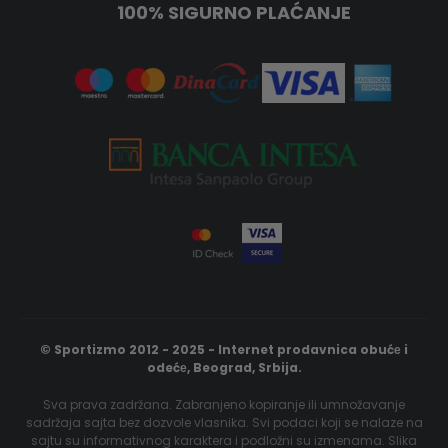
100% SIGURNO PLAĆANJE
© Sportizmo 2012 - 2025 - Internet prodavnica obućе i
odećе, Beograd, Srbija.
Sva prava zadržana. Zabranjeno kopiranje ili umnožavanje
sadržaja sajta bez dozvole vlasnika. Svi podaci koji se nalaze na
sajtu su informativnog karaktera i podložni su izmenama. Slika