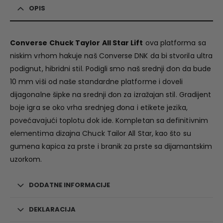
OPIS
Converse Chuck Taylor All Star Lift
ova platforma sa
niskim vrhom hakuje naš Converse DNK da bi stvorila ultra
podignut, hibridni stil. Podigli smo naš srednji đon da bude
10 mm viši od naše standardne platforme i doveli
dijagonalne šipke na srednji đon za izražajan stil. Gradijent
boje igra se oko vrha srednjeg đona i etikete jezika,
povećavajući toplotu dok ide. Kompletan sa definitivnim
elementima dizajna Chuck Tailor All Star, kao što su
gumena kapica za prste i branik za prste sa dijamantskim
uzorkom.
DODATNE INFORMACIJE
DEKLARACIJA