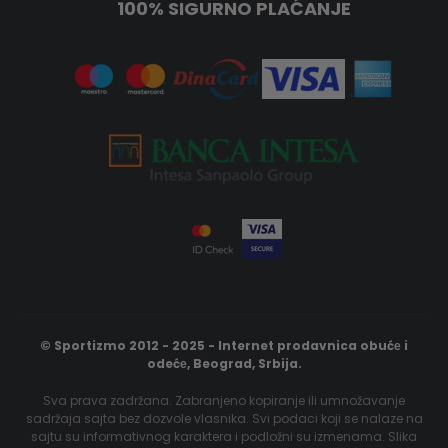
100% SIGURNO PLAĆANJE
© Sportizmo 2012 - 2025 - Internet prodavnica obućе i
odećе, Beograd, Srbija.
Sva prava zadržana. Zabranjeno kopiranje ili umnožavanje
sadržaja sajta bez dozvole vlasnika. Svi podaci koji se nalaze na
sajtu su informativnog karaktera i podložni su izmenama. Slika