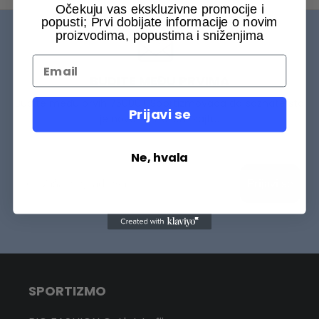
Očekuju vas ekskluzivne promocije i
popusti; Prvi dobijate informacije o novim
proizvodima, popustima i sniženjima
BUDITE MEĐU PRVIMA
Budite među prvih 75000+ Sportizmovaca da saznate šta
Prijavi se
je novo na našem sajtu.
Ne, hvala
Prijavi se
SPORTIZMO