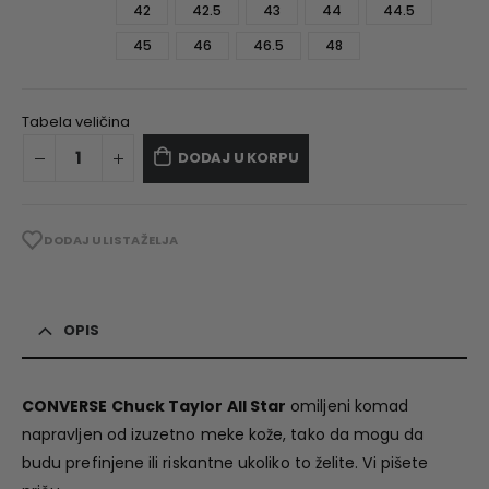
42
42.5
43
44
44.5
45
46
46.5
48
Tabela veličina
DODAJ U KORPU
DODAJ U LISTA ŽELJA
OPIS
CONVERSE Chuck Taylor All Star
omiljeni komad
napravljen od izuzetno meke kože, tako da mogu da
budu prefinjene ili riskantne ukoliko to želite. Vi pišete