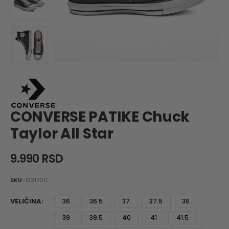
CONVERSE PATIKE Chuck
Taylor All Star
9.990
RSD
SKU:
132170C
VELIČINA
36
36.5
37
37.5
38
39
39.5
40
41
41.5