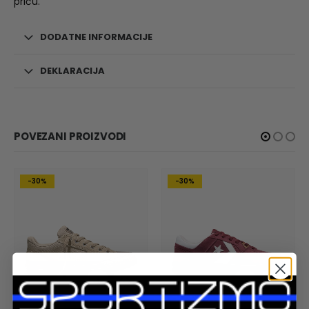
priču.
DODATNE INFORMACIJE
DEKLARACIJA
POVEZANI PROIZVODI
-30%
-30%