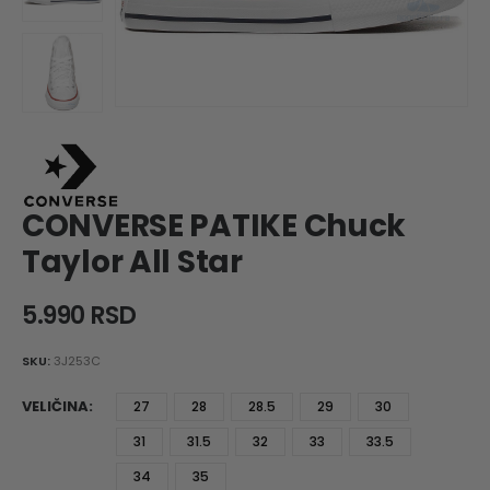
CONVERSE PATIKE Chuck
Taylor All Star
5.990
RSD
SKU:
3J253C
VELIČINA
27
28
28.5
29
30
31
31.5
32
33
33.5
34
35