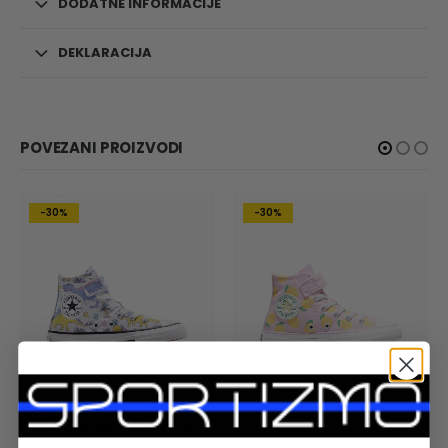
DODATNE INFORMACIJE
DEKLARACIJA
POVEZANI PROIZVODI
-30%
-30%
DECA
,
PATIKE
DECA
,
PATIKE
CONVERSE DEČIJE PATIKE Chuck Taylor All Star Dino Party Easy-on
CONVERSE DEČIJE PATIKE Chuck Taylor All Star Citrus Easy On