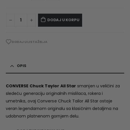
DODAJ U KORPU
DODAJ U LISTA ŽELJA
OPIS
CONVERSE Chuck Taylor All Star
smanjen u veličini za
sledeću generaciju originalnih mislilaca, rokera i
umetnika, ovaj Converse Chuck Tailor All Star ostaje
veran legendarnom originalu sa klasičnim detaljima na
udobnom platnenom gornjem delu.