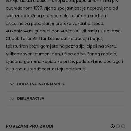
verzija dolazi u dekoltiranoj silueti, popularnom stilu prvi
put viđenom 1957. Njena spoljašnjost je napravljena od
luksuznog kožnog gornjeg dela i ojačana srednjim
ušicama za poboljšanje protoka vazduha. Ispod,
vulkanizovani gumeni đon vraća OG vibraciju. Converse
Chuck Tailor All Star kožne patike dodaju bogat,
teksturiran kožni gornjište najpoznatijoj cipeli na svetu.
Vulkanizovani gumeni đon, ušice od brušenog metala,
ojačana gumena kapica za prste, podstavljena podloga i
kulturna autentičnost ostaju netaknuti.
DODATNE INFORMACIJE
DEKLARACIJA
POVEZANI PROIZVODI