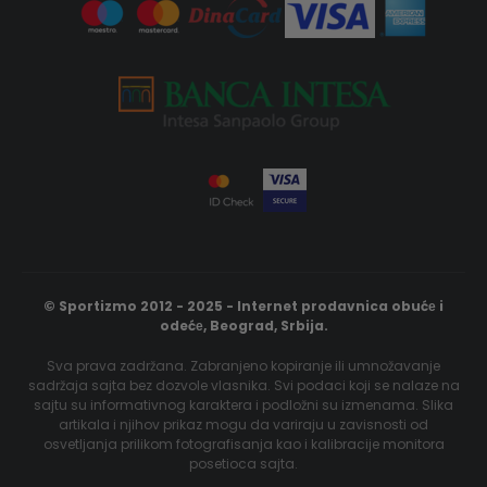
© Sportizmo 2012 - 2025 - Internet prodavnica obućе i
odećе, Beograd, Srbija.
Sva prava zadržana. Zabranjeno kopiranje ili umnožavanje
sadržaja sajta bez dozvole vlasnika. Svi podaci koji se nalaze na
sajtu su informativnog karaktera i podložni su izmenama. Slika
artikala i njihov prikaz mogu da variraju u zavisnosti od
osvetljanja prilikom fotografisanja kao i kalibracije monitora
posetioca sajta.