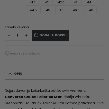
41.5
42
42.5
43
44
44.5
45
46
46.5
48
Tabela veličina
DODAJ U KORPU
DODAJ U LISTA ŽELJA
OPIS
Najprodavanija košarkaška patika svih vremena,
Converse Chuck Tailor All Star
, dobija vrhunsku
preobrazbu sa Chuck Tailor All Star kožnim patikama. Ova