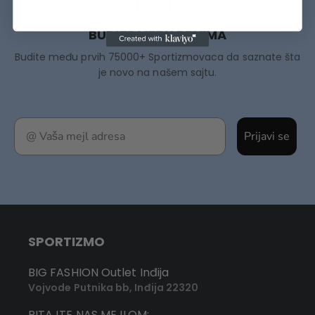
BUDITE MEĐU PRVIMA
Budite među prvih 75000+ Sportizmovaca da saznate šta
je novo na našem sajtu.
Prijavi se
SPORTIZMO
BIG FASHION Outlet Inđija
Vojvode Putnika bb, Inđija 22320
PITAJTE NAS MEJLOM: