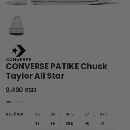
CONVERSE PATIKE Chuck
Taylor All Star
9.490
RSD
SKU:
132173C
VELIČINA
35
36
36.5
37
37.5
38
39
39.5
40
41