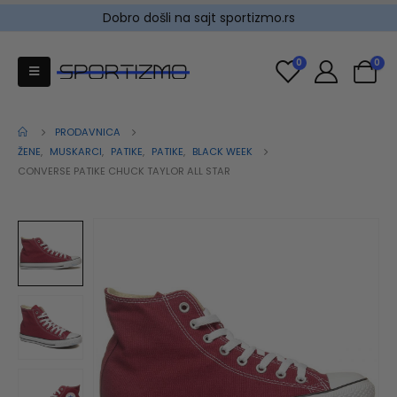
Dobro došli na sajt sportizmo.rs
0
0
PRODAVNICA
ŽENE
,
MUSKARCI
,
PATIKE
,
PATIKE
,
BLACK WEEK
CONVERSE PATIKE CHUCK TAYLOR ALL STAR