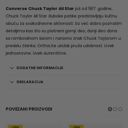
Converse Chuck Taylor All Star
još od 1917. godine,
Chuck Taylor All Star duboke patike predstavljaju kultnu
obuću za svakodnevne aktivnosti. Sa već dobro poznatim
detaljima kao što su platneni gornji deo, donji deo đona
sa romboidnom šarom i naravno znak Chuck Taylorom u
predelu članka. OrthoLite uložak pruža udobnost. Uvek
jednostavne. Uvek autentične.
DODATNE INFORMACIJE
DEKLARACIJA
POVEZANI PROIZVODI
-30%
-30%