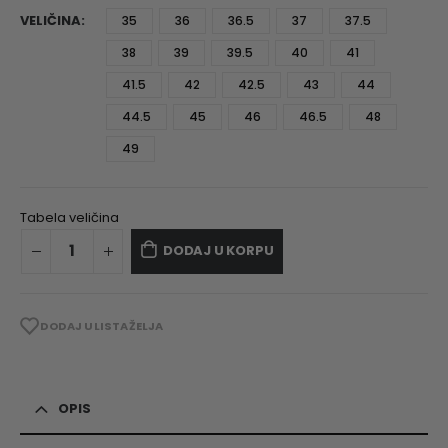
VELIČINA
35
36
36.5
37
37.5
38
39
39.5
40
41
41.5
42
42.5
43
44
44.5
45
46
46.5
48
49
Tabela veličina
DODAJ U KORPU
DODAJ U LISTA ŽELJA
OPIS