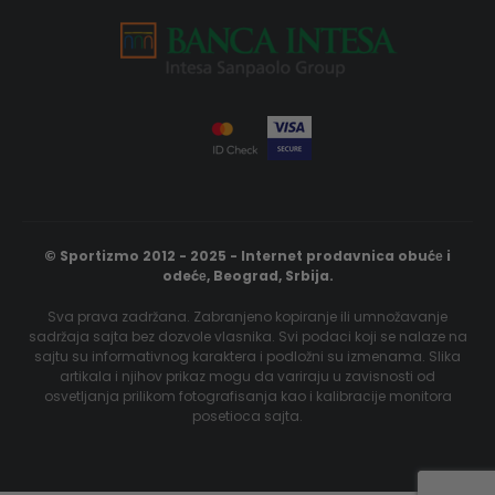
© Sportizmo 2012 - 2025 - Internet prodavnica obućе i
odećе, Beograd, Srbija.
Sva prava zadržana. Zabranjeno kopiranje ili umnožavanje
sadržaja sajta bez dozvole vlasnika. Svi podaci koji se nalaze na
sajtu su informativnog karaktera i podložni su izmenama. Slika
artikala i njihov prikaz mogu da variraju u zavisnosti od
osvetljanja prilikom fotografisanja kao i kalibracije monitora
posetioca sajta.