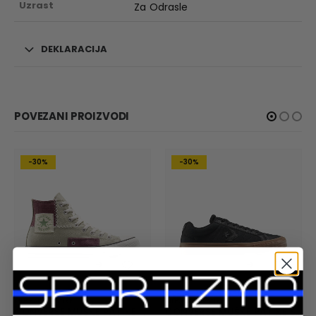
Uzrast
Za Odrasle
DEKLARACIJA
POVEZANI PROIZVODI
-30%
-30%
MUSKARCI
,
PATIKE
MUSKARCI
,
PATIKE
CONVERSE MUŠKE PATIKE Chuck Taylor All Star Patchwork
CONVERSE MUŠKE PATIKE Sport Casual