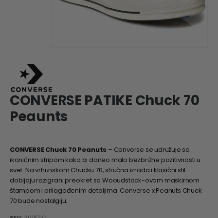
CONVERSE PATIKE Chuck 70
Peaunts
CONVERSE Chuck 70 Peanuts
– Converse se udružuje sa
ikoničnim stripom kako bi doneo malo bezbrižne pozitivnosti u
svet. Na vrhunskom Chucku 70, stručna izrada i klasični stil
dobijaju razigrani preokret sa Wooudstock-ovom maskirnom
štampom i prilagođenim detaljima. Converse x Peanuts Chuck
70 bude nostalgiju.
SKU:
A01871C