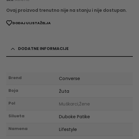
Ovaj proizvod trenutno nije na stanju i nije dostupan.
DODAJ U LISTA ŽELJA
DODATNE INFORMACIJE
Brend
Converse
Boja
Žuta
Pol
Muškarci,Žene
Silueta
Duboke Patike
Namena
Lifestyle