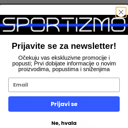
sičnog dizajna. Prijatne su i lagane, lako se uklapaju u mnoge
Prijavite se za newsletter!
Očekuju vas ekskluzivne promocije i
popusti; Prvi dobijate informacije o novim
proizvodima, popustima i sniženjima
-30%
-30%
Prijavi se
Ne, hvala