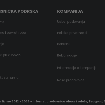
ISNIČKA PODRŠKA
KOMPANIJA
ava
Uslovi poslovanja
a i povrat robe
Politika privatnosti
nje
Kolačići
 pri kupovini
Reklamacije
Informacije o kompaniji
kt sa nama
Naše prodavnice
rtizmo 2012 - 2025 - Internet prodavnica obućе i odećе, Beograd, S