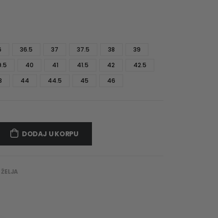
6
36.5
37
37.5
38
39
9.5
40
41
41.5
42
42.5
3
44
44.5
45
46
DODAJ U KORPU
 ŽELJA