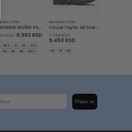
KARCI
,
PATIKE
MUSKARCI
,
PATIKE
CONVERSE MUŠKE PATIKE Pro Blaze Classic
Chuck Taylor All Star Malden Street
Original
Current
Original
6.993
RSD
990
RSD
7.790
RSD
price
price
price
Current
5.453
RSD
was:
is:
was:
price
40.5
41
42
42.5
9.990 RSD.
6.993 RSD.
7.790 RSD.
is:
40
41
46
44
45
46
46.5
5.453 RSD.
Prijavi se