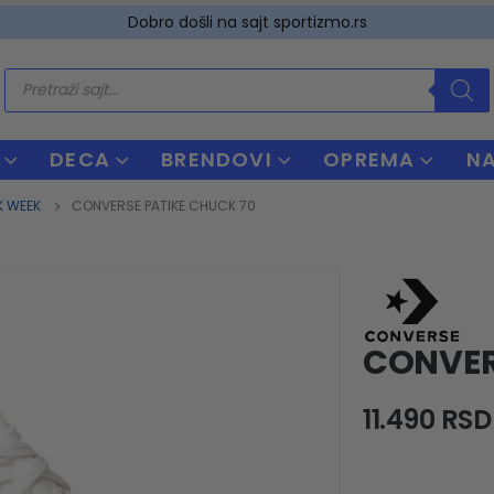
Dobro došli na sajt sportizmo.rs
Products
search
DECA
BRENDOVI
OPREMA
N
K WEEK
CONVERSE PATIKE CHUCK 70
CONVER
11.490
RSD