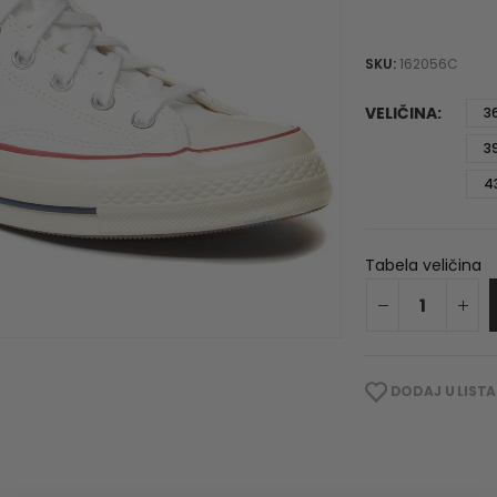
SKU:
162056C
VELIČINA
3
3
4
Tabela veličina
DODAJ U LISTA