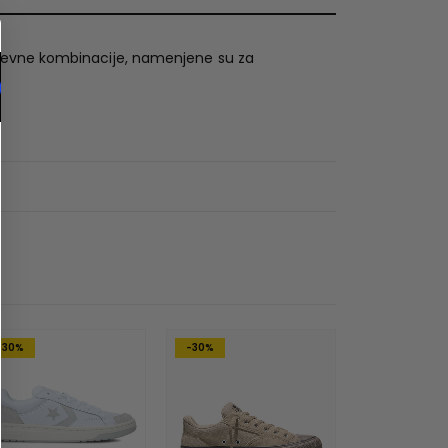
 odevne kombinacije, namenjene su za
-30%
-30%