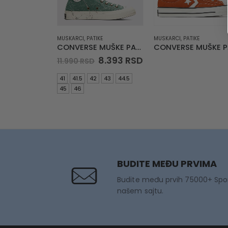
MUSKARCI
,
PATIKE
MUSKARCI
,
PATIKE
CONVERSE MUŠKE PATIKE Chuck 70 Paint Splatter
Original
Current
8.393
RSD
11.990
RSD
price
price
was:
is:
41
41.5
42
43
44.5
11.990 RSD.
8.393 RSD.
45
46
BUDITE MEĐU PRVIMA
Budite među prvih 75000+ Spo
našem sajtu.