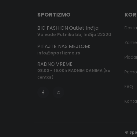
SPORTIZMO
KOR
BIG FASHION Outlet Inđija
Dost
Vojvode Putnika bb, Inđija 22320
Zamen
PITAJTE NAS MEJLOM:
info@sportizmo.rs
Plaća
RADNO VREME
08:00 - 16:00h RADNIM DANIMA (kol
Pomoć
centar)
FAQ
Konta
© Spo