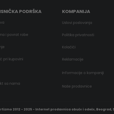
ISNIČKA PODRŠKA
KOMPANIJA
ava
Uslovi poslovanja
a i povrat robe
Politika privatnosti
nje
Kolačići
 pri kupovini
Reklamacije
Informacije o kompaniji
kt sa nama
Naše prodavnice
rtizmo 2012 - 2025 - Internet prodavnica obućе i odećе, Beograd, S