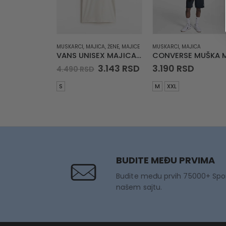
MUSKARCI
,
MAJICA
,
ŽENE
,
MAJICE
MUSKARCI
,
MAJICA
VANS UNISEX MAJICA Scanner SS
Original
Current
3.143
RSD
3.190
RSD
4.490
RSD
price
price
was:
is:
S
M
XXL
4.490 RSD.
3.143 RSD.
BUDITE MEĐU PRVIMA
Budite među prvih 75000+ Spo
našem sajtu.