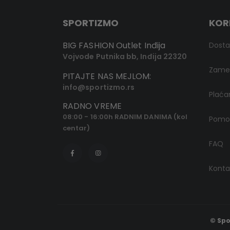
SPORTIZMO
KOR
BIG FASHION Outlet Inđija
Dost
Vojvode Putnika bb, Inđija 22320
Zamen
PITAJTE NAS MEJLOM:
info@sportizmo.rs
Plaća
RADNO VREME
08:00 - 16:00h RADNIM DANIMA (kol
Pomoć
centar)
FAQ
Konta
© Spo