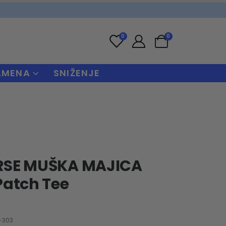
0
0
AMENA
SNIŽENJE
SE MUŠKA MAJICA
Patch Tee
-303