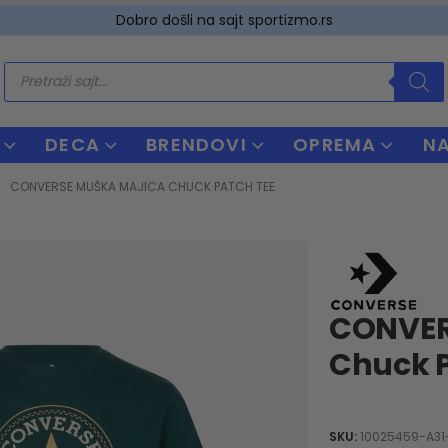
Dobro došli na sajt sportizmo.rs
Products
search
DECA
BRENDOVI
OPREMA
N
CONVERSE MUŠKA MAJICA CHUCK PATCH TEE
CONVER
Chuck 
SKU:
10025459-A31