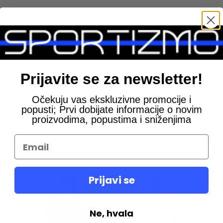
Converse
Prijavite se za newsletter!
A
Očekuju vas ekskluzivne promocije i
popusti; Prvi dobijate informacije o novim
proizvodima, popustima i sniženjima
Prijavi se
-30%
Ne, hvala