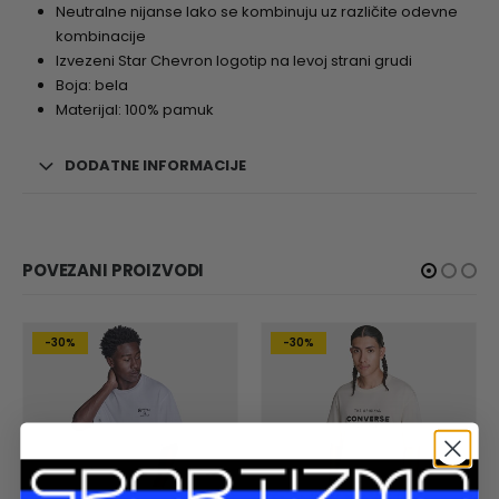
Neutralne nijanse lako se kombinuju uz različite odevne
kombinacije
Izvezeni Star Chevron logotip na levoj strani grudi
Boja: bela
Materijal: 100% pamuk
DODATNE INFORMACIJE
POVEZANI PROIZVODI
-30%
-30%