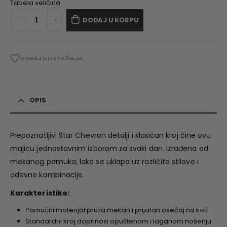
Tabela veličina
DODAJ U KORPU
DODAJ U LISTA ŽELJA
OPIS
Prepoznatljivi Star Chevron detalji i klasičan kroj čine ovu
majicu jednostavnim izborom za svaki dan. Izrađena od
mekanog pamuka, lako se uklapa uz različite stilove i
odevne kombinacije.
Karakteristike:
Pamučni materijal pruža mekan i prijatan osećaj na koži
Standardni kroj doprinosi opuštenom i laganom nošenju