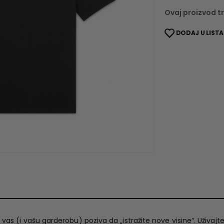
Ovaj proizvod tr
DODAJ U LISTA
vas (i vašu garderobu) poziva da „istražite nove visine“. Uživaj