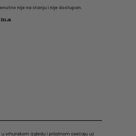
enutno nije na stanju i nije dostupan.
 ŽELJA
te u vrhunskom izgledu i prijatnom osećaju uz