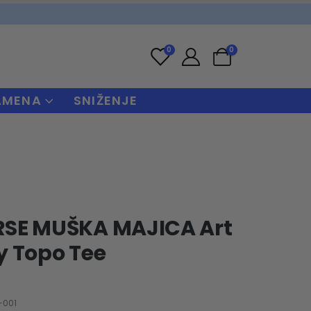
0
0
AMENA
SNIŽENJE
SE MUŠKA MAJICA Art
ty Topo Tee
-001