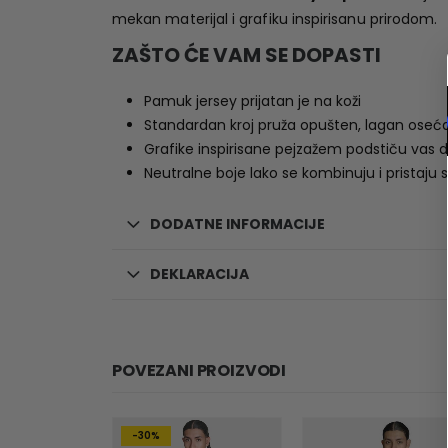
mekan materijal i grafiku inspirisanu prirodom.
ZAŠTO ĆE VAM SE DOPASTI
Pamuk jersey prijatan je na koži
Standardan kroj pruža opušten, lagan oseća
Grafike inspirisane pejzažem podstiču vas 
Neutralne boje lako se kombinuju i pristaj
DODATNE INFORMACIJE
DEKLARACIJA
POVEZANI PROIZVODI
-30%