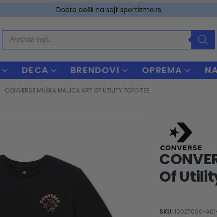
Dobro došli na sajt sportizmo.rs
Products
search
DECA
BRENDOVI
OPREMA
N
CONVERSE MUŠKA MAJICA ART OF UTILITY TOPO TEE
CONVER
Of Utili
SKU:
10027096-A01