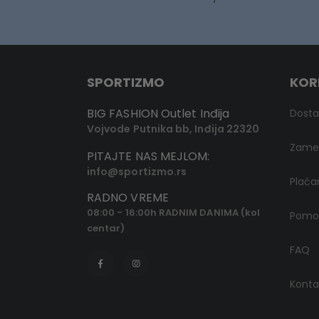
SPORTIZMO
KOR
BIG FASHION Outlet Inđija
Dost
Vojvode Putnika bb, Inđija 22320
Zamen
PITAJTE NAS MEJLOM:
info@sportizmo.rs
Plaća
RADNO VREME
08:00 - 16:00h RADNIM DANIMA (kol
Pomoć
centar)
FAQ
Konta