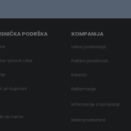
ISNIČKA PODRŠKA
KOMPANIJA
ava
Uslovi poslovanja
a i povrat robe
Politika privatnosti
nje
Kolačići
 pri kupovini
Reklamacije
Informacije o kompaniji
kt sa nama
Naše prodavnice