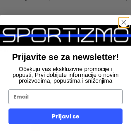
j
da uvek budete na visini zadatka
u svakom ambijentu
Prijavite se za newsletter!
Očekuju vas ekskluzivne promocije i
popusti; Prvi dobijate informacije o novim
proizvodima, popustima i sniženjima
Prijavi se
-30%
-30%