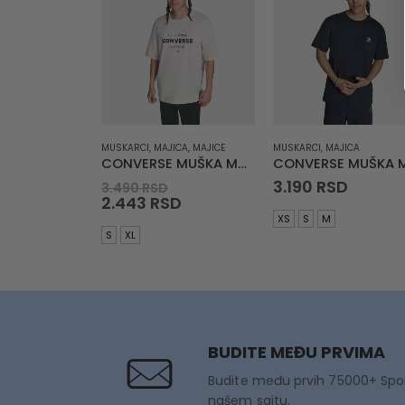
MUSKARCI
,
MAJICA
,
MAJICE
MUSKARCI
,
MAJICA
CONVERSE MUŠKA MAJICA Chuck Taylor All Star T-Shirt
Original
3.190
RSD
3.490
RSD
price
Current
2.443
RSD
was:
price
XS
S
M
3.490 RSD.
is:
S
XL
2.443 RSD.
BUDITE MEĐU PRVIMA
Budite među prvih 75000+ Spo
našem sajtu.