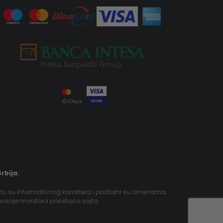
rbija.
jtu su informativnog karaktera i podložni su izmenama.
ibracije monitora posetioca sajta.