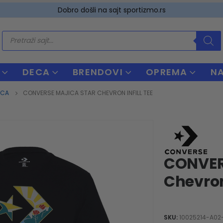
Dobro došli na sajt sportizmo.rs
Products
search
DECA
BRENDOVI
OPREMA
N
ICA
CONVERSE MAJICA STAR CHEVRON INFILL TEE
CONVER
Chevron 
SKU:
10025214-A02