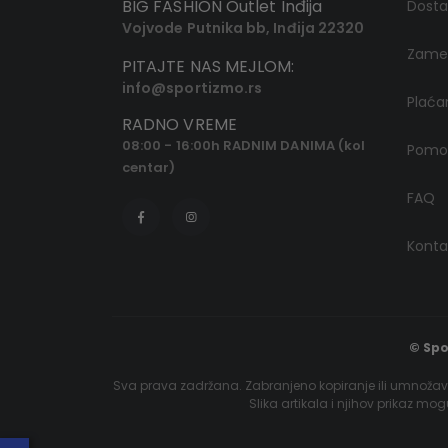
BIG FASHION Outlet Inđija
Dost
Vojvode Putnika bb, Inđija 22320
Zamen
PITAJTE NAS MEJLOM:
info@sportizmo.rs
Plaća
RADNO VREME
08:00 - 16:00h RADNIM DANIMA (kol
Pomoć
centar)
FAQ
Konta
© Spo
Sva prava zadržana. Zabranjeno kopiranje ili umnožava
Slika artikala i njihov prikaz mo