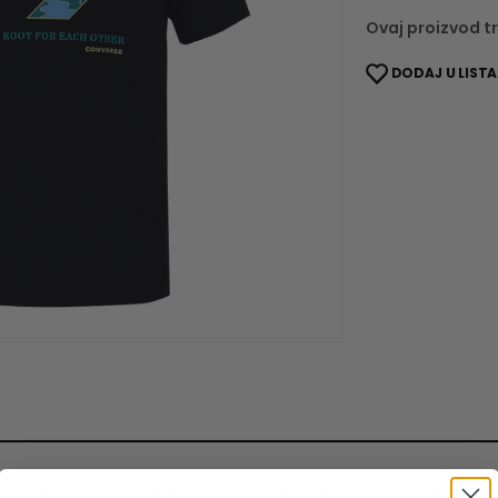
Ovaj proizvod tr
DODAJ U LISTA
jica sa zanimljivom aplikacijom na grudima. Pogodna za svak