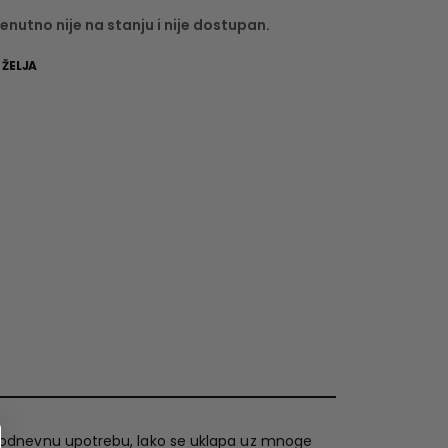
enutno nije na stanju i nije dostupan.
 ŽELJA
odnevnu upotrebu, lako se uklapa uz mnoge