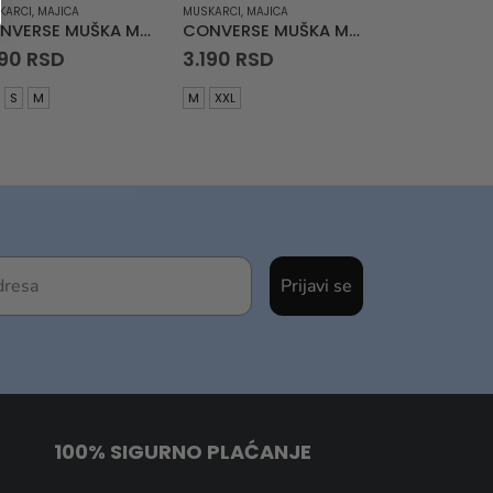
KARCI
,
MAJICA
MUSKARCI
,
MAJICA
CONVERSE MUŠKA MAJICA Star Chevron T-Shirt
CONVERSE MUŠKA MAJICA Star Chevron T-Shirt
190
RSD
3.190
RSD
S
M
M
XXL
Prijavi se
100% SIGURNO PLAĆANJE