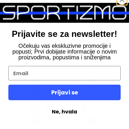
amuka.
Prijavite se za newsletter!
Očekuju vas ekskluzivne promocije i
popusti; Prvi dobijate informacije o novim
proizvodima, popustima i sniženjima
-30%
-30%
Prijavi se
Ne, hvala