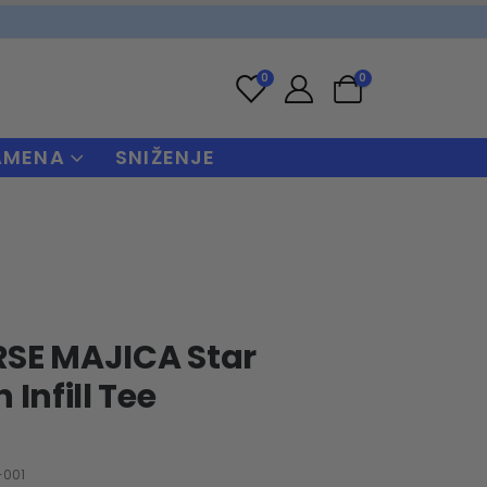
0
0
AMENA
SNIŽENJE
SE MAJICA Star
Infill Tee
-001