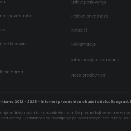
ava
Uslovi poslovanja
a i povrat robe
Politika privatnosti
nje
Kolačići
 pri kupovini
Reklamacije
Informacije o kompaniji
kt sa nama
Naše prodavnice
rtizmo 2012 - 2025 - Internet prodavnica obućе i odećе, Beograd, S
nje sadržaja sajta bez dozvole vlasnika. Svi podaci koji se nalaze na sa
gu da variraju u zavisnosti od osvetljanja prilikom fotografisanja kao i kal