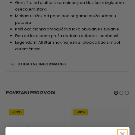
Gornjište od platna u kombinaciji sa klasičnim izgledom i
osećajem starki
Mekani uložak od pene pod nogama pruža udobnu
potporu
Kaiš oko članka omogućava lako obuvanje i izuvanje
Đon od lake pene pruža dodatnu potporu i udobnost
Legendarni All Star znak na jeziku i pločica kao simbol
autentičnosti
DODATNE INFORMACIJE
POVEZANI PROIZVODI
-30%
-30%