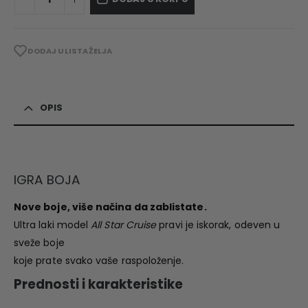
DODAJ U LISTA ŽELJA
OPIS
IGRA BOJA
Nove boje, više načina da zablistate.
Ultra laki model
All Star Cruise
pravi je iskorak, odeven u
sveže boje
koje prate svako vaše raspoloženje.
Prednosti i karakteristike