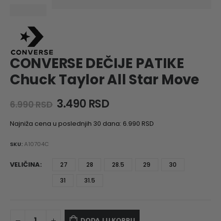
CONVERSE DEČIJE PATIKE
Chuck Taylor All Star Move
Original
Current
3.490
RSD
6.990
RSD
price
price
was:
is:
Najniža cena u poslednjih 30 dana:
6.990
RSD
6.990 RSD.
3.490 RSD.
SKU:
A10704C
VELIČINA
27
28
28.5
29
30
31
31.5
DODAJ U KORPU