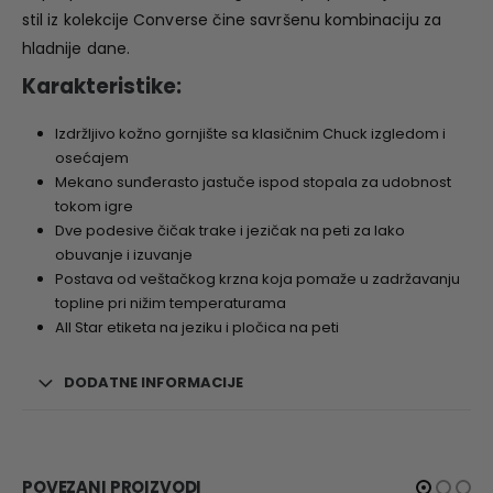
stil iz kolekcije
Converse
čine savršenu kombinaciju za
hladnije dane.
Karakteristike:
Izdržljivo kožno gornjište sa klasičnim Chuck izgledom i
osećajem
Mekano sunđerasto jastuče ispod stopala za udobnost
tokom igre
Dve podesive čičak trake i jezičak na peti za lako
obuvanje i izuvanje
Postava od veštačkog krzna koja pomaže u zadržavanju
topline pri nižim temperaturama
All Star etiketa na jeziku i pločica na peti
DODATNE INFORMACIJE
POVEZANI PROIZVODI