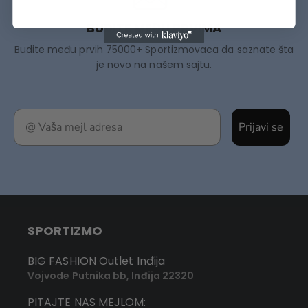
BUDITE MEĐU PRVIMA
Budite među prvih 75000+ Sportizmovaca da saznate šta
je novo na našem sajtu.
Prijavi se
SPORTIZMO
BIG FASHION Outlet Inđija
Vojvode Putnika bb, Inđija 22320
PITAJTE NAS MEJLOM: