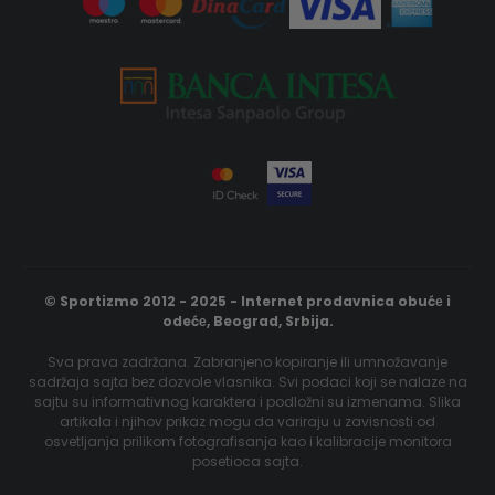
© Sportizmo 2012 - 2025 - Internet prodavnica obućе i
odećе, Beograd, Srbija.
Sva prava zadržana. Zabranjeno kopiranje ili umnožavanje
sadržaja sajta bez dozvole vlasnika. Svi podaci koji se nalaze na
sajtu su informativnog karaktera i podložni su izmenama. Slika
artikala i njihov prikaz mogu da variraju u zavisnosti od
osvetljanja prilikom fotografisanja kao i kalibracije monitora
posetioca sajta.