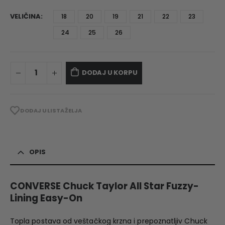
VELIČINA
18
20
19
21
22
23
24
25
26
DODAJ U KORPU
DODAJ U LISTA ŽELJA
OPIS
CONVERSE Chuck Taylor All Star Fuzzy-
Lining Easy-On
Topla postava od veštačkog krzna i prepoznatljiv Chuck