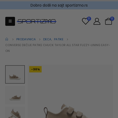
Dobro došli na sajt sportizmo.rs
0
0
PRODAVNICA
DECA
,
PATIKE
CONVERSE DEČIJE PATIKE CHUCK TAYLOR ALL STAR FUZZY-LINING EASY-
ON
-30%