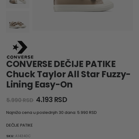
CONVERSE DEČIJE PATIKE
Chuck Taylor All Star Fuzzy-
Lining Easy-On
Original
Current
4.193
RSD
5.990
RSD
price
price
was:
is:
Najniža cena u poslednjih 30 dana:
5.990
RSD
5.990 RSD.
4.193 RSD.
DEČIJE PATIKE
SKU:
A14340C