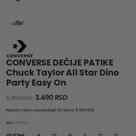
CONVERSE DEČIJE PATIKE
Chuck Taylor All Star Dino
Party Easy On
Original
Current
3.490
RSD
5.990
RSD
price
price
was:
is:
Najniža cena u poslednjih 30 dana:
5.990
RSD
5.990 RSD.
3.490 RSD.
SKU:
A15067C
VELIČINA
18
20
19
21
22
23