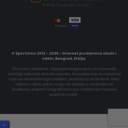
© Sportizmo 2012 - 2025 - Internet prodavnica obućе i
odećе, Beograd, Srbija.
Sva prava zadržana. Zabranjeno kopiranje ili umnožavanje
sadržaja sajta bez dozvole vlasnika. Svi podaci koji se nalaze na
sajtu su informativnog karaktera i podložni su izmenama. Slika
artikala i njihov prikaz mogu da variraju u zavisnosti od
osvetljanja prilikom fotografisanja kao i kalibracije monitora
posetioca sajta.
+