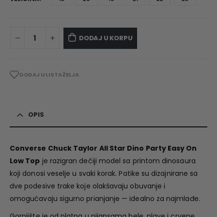
DODAJ U KORPU
DODAJ U LISTA ŽELJA
OPIS
Converse Chuck Taylor All Star Dino Party Easy On
Low Top
je razigran dečiji model sa printom dinosaura
koji donosi veselje u svaki korak. Patike su dizajnirane sa
dve podesive trake koje olakšavaju obuvanje i
omogućavaju sigurno prianjanje — idealno za najmlađe.
Gornjište je od platna u nijansama bele, plave i crvene