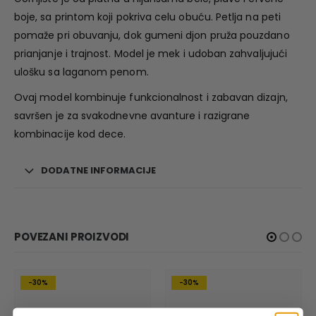
boje, sa printom koji pokriva celu obuću. Petlja na peti
pomaže pri obuvanju, dok gumeni djon pruža pouzdano
prianjanje i trajnost. Model je mek i udoban zahvaljujući
ulošku sa laganom penom.
Ovaj model kombinuje funkcionalnost i zabavan dizajn,
savršen je za svakodnevne avanture i razigrane
kombinacije kod dece.
DODATNE INFORMACIJE
POVEZANI PROIZVODI
-30%
-30%