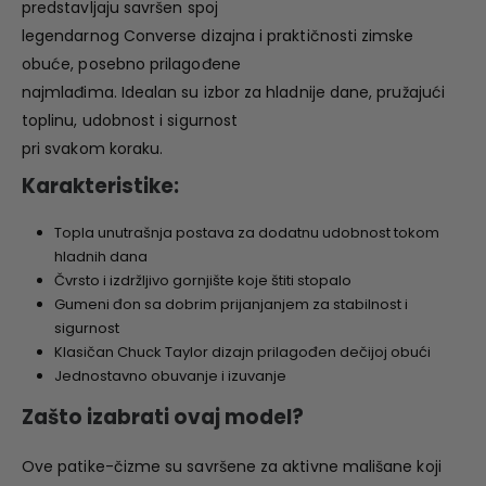
predstavljaju savršen spoj
legendarnog Converse dizajna i praktičnosti zimske
obuće, posebno prilagođene
najmlađima. Idealan su izbor za hladnije dane, pružajući
toplinu, udobnost i sigurnost
pri svakom koraku.
Karakteristike:
Topla unutrašnja postava za dodatnu udobnost tokom
hladnih dana
Čvrsto i izdržljivo gornjište koje štiti stopalo
Gumeni đon sa dobrim prijanjanjem za stabilnost i
sigurnost
Klasičan Chuck Taylor dizajn prilagođen dečijoj obući
Jednostavno obuvanje i izuvanje
Zašto izabrati ovaj model?
Ove patike-čizme su savršene za aktivne mališane koji