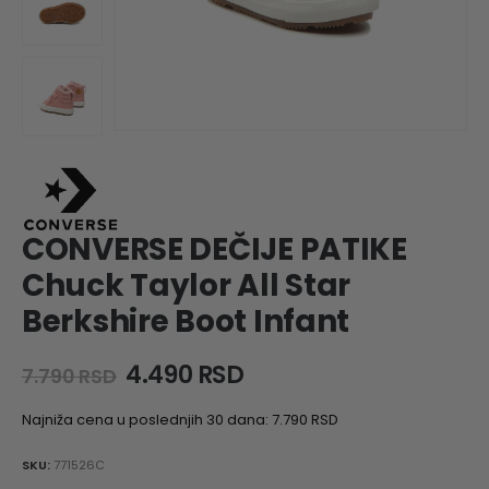
CONVERSE DEČIJE PATIKE
Chuck Taylor All Star
Berkshire Boot Infant
Original
Current
4.490
RSD
7.790
RSD
price
price
was:
is:
Najniža cena u poslednjih 30 dana:
7.790
RSD
7.790 RSD.
4.490 RSD.
SKU:
771526C