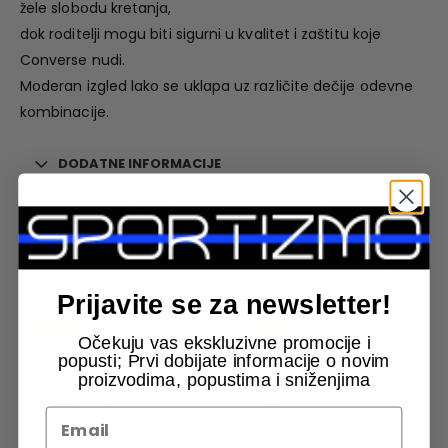
žele slobodu kretanja,
dok roditelji mogu biti sigurni u kvalitet i zaštitu koje
Converse nudi.
Moderan izgled lako se uklapa uz različite dečije odevne
kombinacije.
DODATNE INFORMACIJE
POVEZANI PROIZVODI
Prijavite se za newsletter!
-30%
-30%
Očekuju vas ekskluzivne promocije i
popusti; Prvi dobijate informacije o novim
proizvodima, popustima i sniženjima