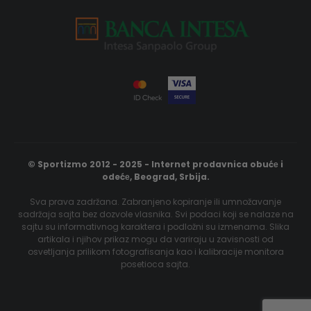
© Sportizmo 2012 - 2025 - Internet prodavnica obućе i
odećе, Beograd, Srbija.
Sva prava zadržana. Zabranjeno kopiranje ili umnožavanje
sadržaja sajta bez dozvole vlasnika. Svi podaci koji se nalaze na
sajtu su informativnog karaktera i podložni su izmenama. Slika
artikala i njihov prikaz mogu da variraju u zavisnosti od
osvetljanja prilikom fotografisanja kao i kalibracije monitora
posetioca sajta.