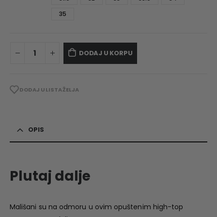
35
DODAJ U KORPU
DODAJ U LISTA ŽELJA
OPIS
Plutaj dalje
Mališani su na odmoru u ovim opuštenim high-top