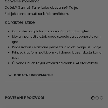
Converse modelima.
Dušek? Guma? Tu je. Lako obuvanje? Tu je.
Fali još samo smuti sa kišobrančićem.
Karakteristike
Gornji deo od platna za autentičan Chucks izgled
Mekani penasti uložak ispod stopala za udobnost tokom
igre
Podesiv kaiš i elastične pertle za lako obuvanje i izuvanje
Print sa šlaufom i patkicom koji donosi bazensku žurku na
suvo
Čuvena Chuck Taylor oznaka na članku i All Star etiketa
DODATNE INFORMACIJE
POVEZANI PROIZVODI