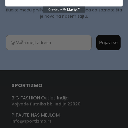
BUDITE MEĐU PRVIMA
Budite među prvih 75000+ Sportizmovaca da saznate šta
je novo na našem sajtu.
Prijavi se
SPORTIZMO
BIG FASHION Outlet Inđija
Vojvode Putnika bb, Inđija 22320
PITAJTE NAS MEJLOM:
info@sportizmo.rs