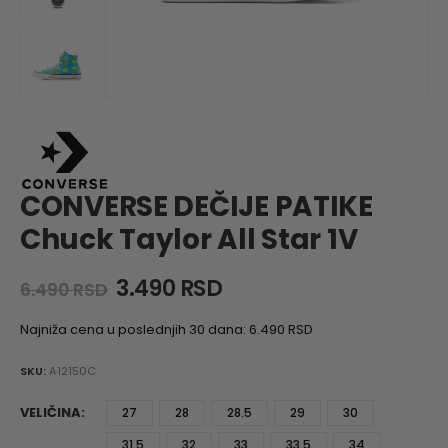
CONVERSE DEČIJE PATIKE
Chuck Taylor All Star 1V
Original
Current
3.490
RSD
6.490
RSD
price
price
was:
is:
Najniža cena u poslednjih 30 dana:
6.490
RSD
6.490 RSD.
3.490 RSD.
SKU:
A12150C
VELIČINA
27
28
28.5
29
30
31.5
32
33
33.5
34