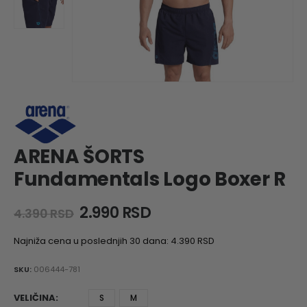
ARENA ŠORTS
Fundamentals Logo Boxer R
Original
Current
2.990
RSD
4.390
RSD
price
price
was:
is:
Najniža cena u poslednjih 30 dana:
4.390
RSD
4.390 RSD.
2.990 RSD.
SKU:
006444-781
VELIČINA
S
M