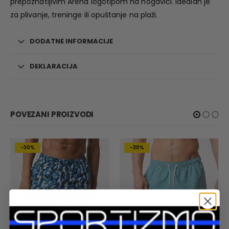
prepoznatljivim Arena logotipom na nogavici. Idealan je
za plivanje, treninge ili opuštanje na plaži.
DODATNE INFORMACIJE
DEKLARACIJA
POVEZANI PROIZVODI
-30%
-30%