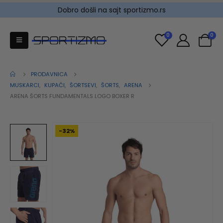
Dobro došli na sajt sportizmo.rs
0
0
PRODAVNICA
MUSKARCI
,
KUPAĆI
,
ŠORTSEVI
,
ŠORTS
,
ARENA
ARENA ŠORTS FUNDAMENTALS LOGO BOXER R
-32%