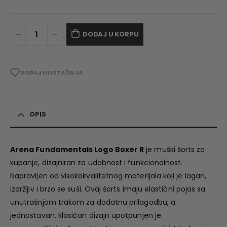
DODAJ U KORPU
DODAJ U LISTA ŽELJA
OPIS
Arena Fundamentals Logo Boxer R
je muški šorts za
kupanje, dizajniran za udobnost i funkcionalnost.
Napravljen od visokokvalitetnog materijala koji je lagan,
izdržljiv i brzo se suši. Ovaj šorts imaju elastični pojas sa
unutrašnjom trakom za dodatnu prilagodbu, a
jednostavan, klasičan dizajn upotpunjen je