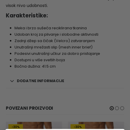
visok nivo udobnosti.
Karakteristike:
Meka i brzo sušeća reciklirana tkanina
Udoban kroj za plivanje i slobodne aktivnosti
Zadnji džep sa čičak (Velcro) zatvaranjem
Unutrašnji mrežasti slip (mesh inner brief)
Podesivi unutrašnji učkur za dobro pristajanje
Dostupni u više svetlih boja
Bočna dužina: 41.5 cm
DODATNE INFORMACIJE
POVEZANI PROIZVODI
-30%
-30%