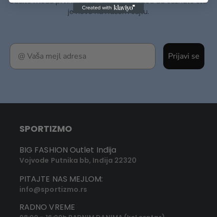
Budite među prvih 75000+ Sportizmovaca da saznate šta
je novo na našem sajtu.
Prijavi se
SPORTIZMO
BIG FASHION Outlet Inđija
Vojvode Putnika bb, Inđija 22320
PITAJTE NAS MEJLOM:
info@sportizmo.rs
RADNO VREME