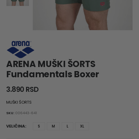
ARENA MUŠKI ŠORTS
Fundamentals Boxer
3.890
RSD
MUŠKI ŠORTS
SKU:
006443-641
VELIČINA
S
M
L
XL