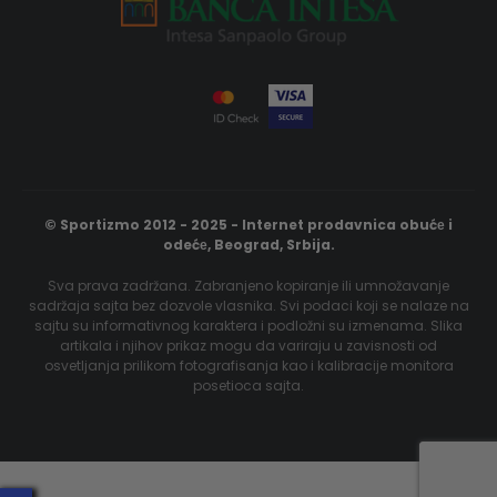
© Sportizmo 2012 - 2025 - Internet prodavnica obućе i
odećе, Beograd, Srbija.
Sva prava zadržana. Zabranjeno kopiranje ili umnožavanje
sadržaja sajta bez dozvole vlasnika. Svi podaci koji se nalaze na
sajtu su informativnog karaktera i podložni su izmenama. Slika
artikala i njihov prikaz mogu da variraju u zavisnosti od
osvetljanja prilikom fotografisanja kao i kalibracije monitora
posetioca sajta.