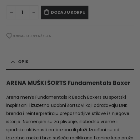
DODAJ U KORPU
DODAJ U LISTA ŽELJA
OPIS
ARENA MUŠKI ŠORTS Fundamentals Boxer
Arena men’s Fundamentals R Beach Boxers su sportski
inspirisani i izuzetno udobni šortsovi koji odražavaju DNK
brenda i reinterpretiraju prepoznatljive stilove iz njegove
istorije. Namenjeni su za plivanje, slobodno vreme i
sportske aktivnosti na bazenu ili plaži. Izrađeni su od
izuzetno meke i brzo sušeće reciklirane tkanine koja pruža