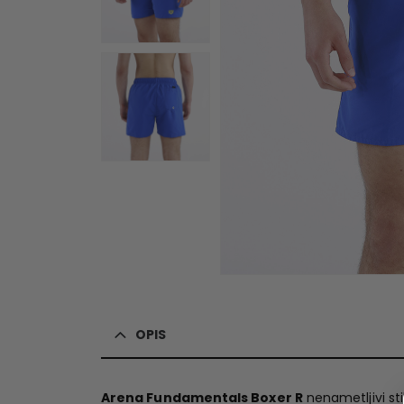
OPIS
Arena Fundamentals Boxer R
nenametljivi st