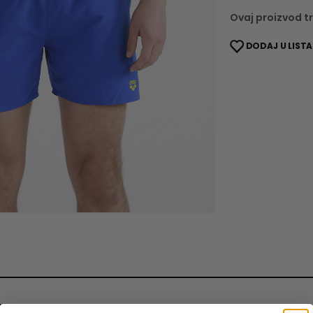
Ovaj proizvod tr
DODAJ U LISTA
ilovi kupaćih kostima kao što je naš Men’s Fundamentals Boxer 