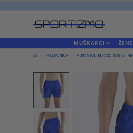
MUŠKARCI
ŽENE
PRODAVNICA
MUSKARCI
,
KUPAĆI
,
ŠORTS
,
AR