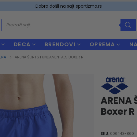
Dobro došli na sajt sportizmo.rs
Products
search
DECA
BRENDOVI
OPREMA
N
ENA
ARENA ŠORTS FUNDAMENTALS BOXER R
ARENA 
Boxer R
SKU:
006443-860