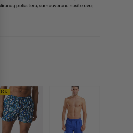
ikliranog poliestera, samouvereno nosite ovaj
-30%