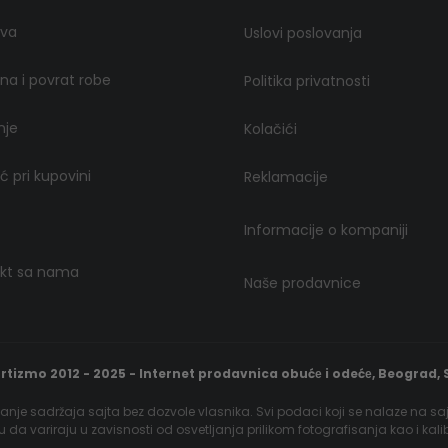
ava
Uslovi poslovanja
a i povrat robe
Politika privatnosti
nje
Kolačići
 pri kupovini
Reklamacije
Informacije o kompaniji
kt sa nama
Naše prodavnice
rtizmo 2012 - 2025 - Internet prodavnica obućе i odećе, Beograd, S
nje sadržaja sajta bez dozvole vlasnika. Svi podaci koji se nalaze na sa
gu da variraju u zavisnosti od osvetljanja prilikom fotografisanja kao i kal