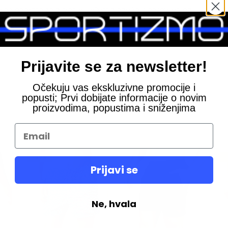
 kao oprema za plivanje i ležerna odeća. Napravljen od 100% rec
moru ili bazenu.
Prijavite se za newsletter!
Očekuju vas ekskluzivne promocije i
popusti; Prvi dobijate informacije o novim
proizvodima, popustima i sniženjima
-30%
Prijavi se
Ne, hvala