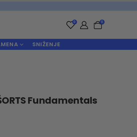
0
0
AMENA
SNIŽENJE
ŠORTS Fundamentals