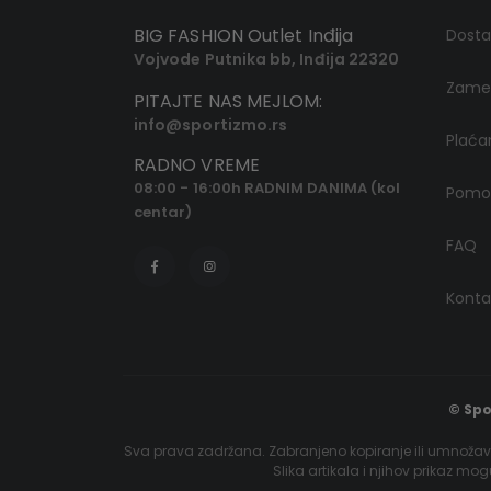
BIG FASHION Outlet Inđija
Dost
Vojvode Putnika bb, Inđija 22320
Zamen
PITAJTE NAS MEJLOM:
info@sportizmo.rs
Plaća
RADNO VREME
08:00 - 16:00h RADNIM DANIMA (kol
Pomoć
centar)
FAQ
Konta
© Spo
Sva prava zadržana. Zabranjeno kopiranje ili umnožava
Slika artikala i njihov prikaz mo