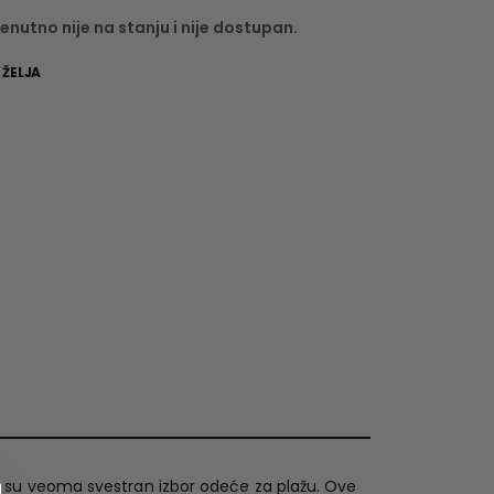
enutno nije na stanju i nije dostupan.
 ŽELJA
R su veoma svestran izbor odeće za plažu. Ove