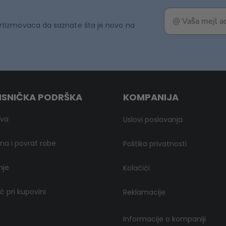
rtizmovaca da saznate šta je novo na
ISNIČKA PODRŠKA
KOMPANIJA
ava
Uslovi poslovanja
a i povrat robe
Politika privatnosti
nje
Kolačići
 pri kupovini
Reklamacije
Informacije o kompaniji