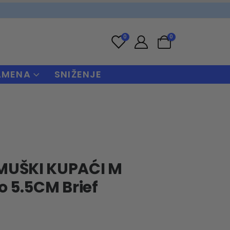
0
0
AMENA
SNIŽENJE
MUŠKI KUPAĆI M
 5.5CM Brief