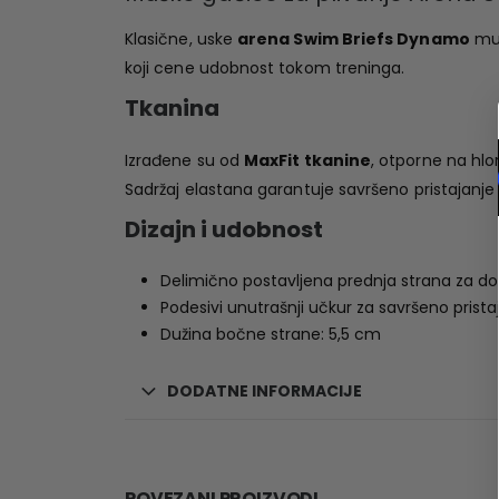
Klasične, uske
arena Swim Briefs Dynamo
muš
koji cene udobnost tokom treninga.
Tkanina
Izrađene su od
MaxFit tkanine
, otporne na hlo
Sadržaj elastana garantuje savršeno pristajanje
Dizajn i udobnost
Delimično postavljena prednja strana za 
Podesivi unutrašnji učkur za savršeno prista
Dužina bočne strane: 5,5 cm
DODATNE INFORMACIJE
POVEZANI PROIZVODI