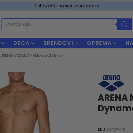
Dobro došli na sajt sportizmo.rs
Products
search
DECA
BRENDOVI
OPREMA
N
UŠKI KUPAĆI M DYNAMO 5.5CM BRIEF
ARENA 
Dynamo
SKU:
2A507-45