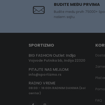
BUDITE MEĐU PRVIMA
Budite među prvih 75000+ Spo
našem sajtu.
SPORTIZMO
KOR
BIG FASHION Outlet Inđija
Dost
Vojvode Putnika bb, Inđija 22320
Zamen
PITAJTE NAS MEJLOM:
info@sportizmo.rs
Plaća
RADNO VREME
08:00 - 16:00h RADNIM DANIMA (kol
Pomoć
centar)
FAQ