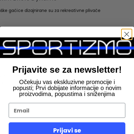
ke gaćice dizajnirane su za rekreativne plivače
r i slanu vodu, sa
ugrađenom UV zaštitom UPF50+
.
 i izuzetnu udobnost.
Prijavite se za newsletter!
dodatnu udobnost
Očekuju vas ekskluzivne promocije i
janje
popusti; Prvi dobijate informacije o novim
proizvodima, popustima i sniženjima
Prijavi se