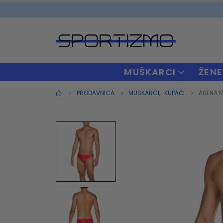
MUŠKARCI
ŽENE
PRODAVNICA
MUSKARCI
,
KUPAĆI
ARENA M