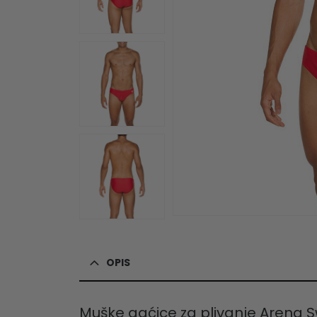
OPIS
Muške gaćice za plivanje Arena 