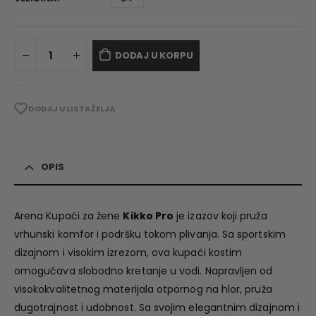
DODAJ U KORPU
DODAJ U LISTA ŽELJA
OPIS
Arena Kupaći za žene
Kikko Pro
je izazov koji pruža
vrhunski komfor i podršku tokom plivanja. Sa sportskim
dizajnom i visokim izrezom, ova kupaći kostim
omogućava slobodno kretanje u vodi. Napravljen od
visokokvalitetnog materijala otpornog na hlor, pruža
dugotrajnost i udobnost. Sa svojim elegantnim dizajnom i