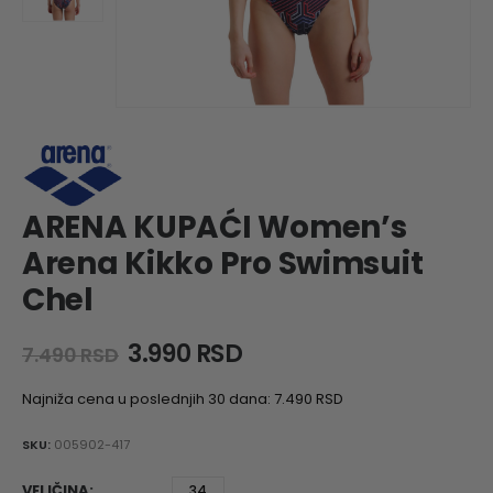
ARENA KUPAĆI Women’s
Arena Kikko Pro Swimsuit
Chel
Original
Current
3.990
RSD
7.490
RSD
price
price
was:
is:
Najniža cena u poslednjih 30 dana:
7.490
RSD
7.490 RSD.
3.990 RSD.
SKU:
005902-417
VELIČINA
34