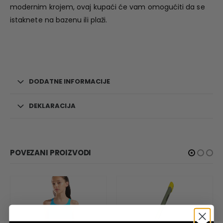
modernim krojem, ovaj kupaći će vam omogućiti da se
istaknete na bazenu ili plaži.
DODATNE INFORMACIJE
DEKLARACIJA
POVEZANI PROIZVODI