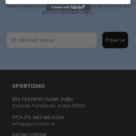
Budite među prvih 75000+ Sportizmovaca da saznate šta
je novo na našem sajtu.
Prijavi se
SPORTIZMO
BIG FASHION Outlet Inđija
Vojvode Putnika bb, Inđija 22320
PITAJTE NAS MEJLOM:
info@sportizmo.rs
RADNO VREME