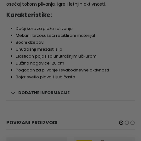
osećaj tokom plivanja, igre i letnjih aktivnosti.
Karakteristike:
Dečji šorc za plažu i plivanje
Mekan i brzosušeći reciklirani materijal
Bočni džepovi
Unutrašnji mrežasti slip
Elastičan pojas sa unutrašnjim učkurom
Dužina nogavice: 28 cm
Pogodan za plivanje i svakodnevne aktivnosti
Boja: svetlo plava / ljubičasta
DODATNE INFORMACIJE
POVEZANI PROIZVODI