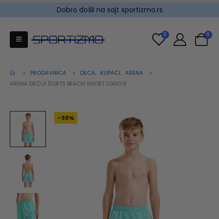
Dobro došli na sajt sportizmo.rs
0
0
PRODAVNICA
DECA
,
KUPAĆI
,
ARENA
ARENA DEČIJI ŠORTS BEACH SHORT LOGO R
-30%