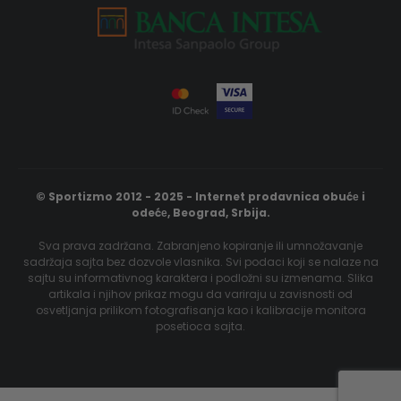
© Sportizmo 2012 - 2025 - Internet prodavnica obućе i
odećе, Beograd, Srbija.
Sva prava zadržana. Zabranjeno kopiranje ili umnožavanje
sadržaja sajta bez dozvole vlasnika. Svi podaci koji se nalaze na
sajtu su informativnog karaktera i podložni su izmenama. Slika
artikala i njihov prikaz mogu da variraju u zavisnosti od
osvetljanja prilikom fotografisanja kao i kalibracije monitora
posetioca sajta.