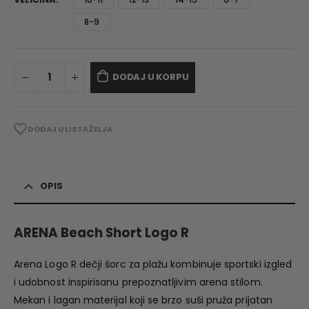
8-9
DODAJ U KORPU
DODAJ U LISTA ŽELJA
OPIS
ARENA Beach Short Logo R
Arena Logo R dečji šorc za plažu kombinuje sportski izgled
i udobnost inspirisanu prepoznatljivim arena stilom.
Mekan i lagan materijal koji se brzo suši pruža prijatan