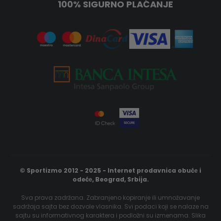
100% SIGURNO PLAĆANJE
© Sportizmo 2012 - 2025 - Internet prodavnica obućе i
odećе, Beograd, Srbija.
Sva prava zadržana. Zabranjeno kopiranje ili umnožavanje
sadržaja sajta bez dozvole vlasnika. Svi podaci koji se nalaze na
sajtu su informativnog karaktera i podložni su izmenama. Slika