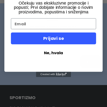
Očekuju vas ekskluzivne promocije i
popusti; Prvi dobijate informacije o novim
proizvodima, popustima i sniženjima
BUDITE MEĐU PRVIMA
Budite među prvih 75000+ Sportizmovaca da saznate šta
Prijavi se
je novo na našem sajtu.
Ne, hvala
Prijavi se
SPORTIZMO