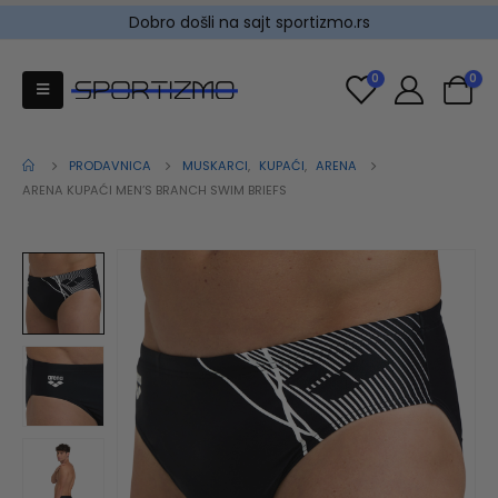
Dobro došli na sajt sportizmo.rs
0
0
PRODAVNICA
MUSKARCI
,
KUPAĆI
,
ARENA
ARENA KUPAĆI MEN’S BRANCH SWIM BRIEFS