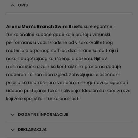
OPIS
Arena Men’s Branch Swim Briefs
su elegantne i
funkcionalne kupaće gaće koje pružaju vrhunski
performans u vodi. Izrađene od visokokvalitetnog
materijala otpornog na hlor, dizajnirane su da traju i
nakon dugotrajnog korišćenja u bazenu. Njihov
minimalistički dizajn sa kontrastnim granama dodaje
moderan i dinamičan izgled. Zahvaljujući elastičnom
pojasu sa unutrašnjom vezicom, omogućavaju sigurno i
udobno pristajanje tokom plivanja. Idealan su izbor za sve
koji žele spoj stila i funkcionalnosti.
DODATNE INFORMACIJE
DEKLARACIJA