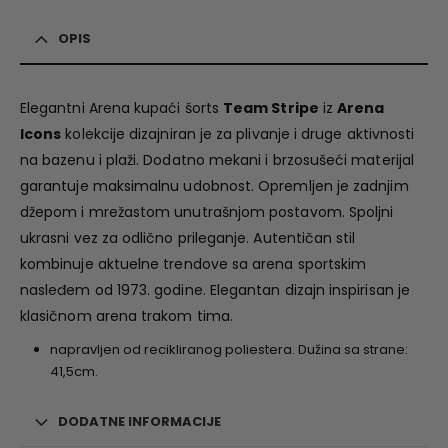
OPIS
Elegantni Arena kupaći šorts
Team Stripe
iz
Arena
Icons
kolekcije dizajniran je za plivanje i druge aktivnosti
na bazenu i plaži. Dodatno mekani i brzosušeći materijal
garantuje maksimalnu udobnost. Opremljen je zadnjim
džepom i mrežastom unutrašnjom postavom. Spoljni
ukrasni vez za odlično prileganje. Autentičan stil
kombinuje aktuelne trendove sa arena sportskim
nasleđem od 1973. godine. Elegantan dizajn inspirisan je
klasičnom arena trakom tima.
napravljen od recikliranog poliestera. Dužina sa strane:
41,5cm.
DODATNE INFORMACIJE