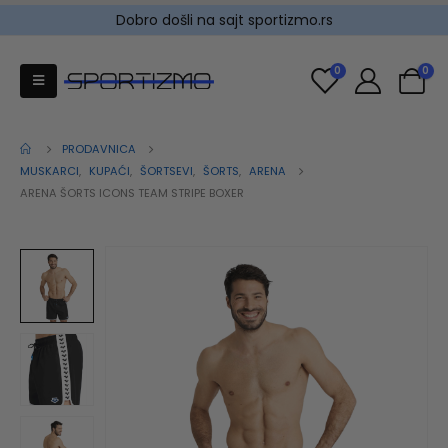
Dobro došli na sajt sportizmo.rs
0
0
PRODAVNICA
MUSKARCI
,
KUPAĆI
,
ŠORTSEVI
,
ŠORTS
,
ARENA
ARENA ŠORTS ICONS TEAM STRIPE BOXER