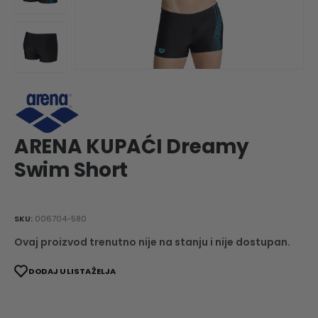
ARENA KUPAĆI Dreamy
Swim Short
SKU:
006704-580
Ovaj proizvod trenutno nije na stanju i nije dostupan.
DODAJ U LISTA ŽELJA