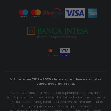
© Sportizmo 2012 - 2025 - Internet prodavnica obućе i
odećе, Beograd, Srbija.
Sva prava zadržana. Zabranjeno kopiranje ili umnožavanje
sadržaja sajta bez dozvole vlasnika. Svi podaci koji se nalaze na
sajtu su informativnog karaktera i podložni su izmenama. Slika
artikala i njihov prikaz mogu da variraju u zavisnosti od
osvetljanja prilikom fotografisanja kao i kalibracije monitora