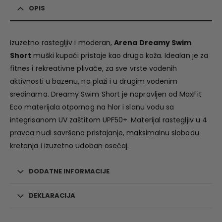
OPIS
Izuzetno rastegljiv i moderan,
Arena Dreamy Swim
Short
muški kupaći pristaje kao druga koža. Idealan je za
fitnes i rekreativne plivače, za sve vrste vodenih
aktivnosti u bazenu, na plaži i u drugim vodenim
sredinama. Dreamy Swim Short je napravljen od MaxFit
Eco materijala otpornog na hlor i slanu vodu sa
integrisanom UV zaštitom UPF50+. Materijal rastegljiv u 4
pravca nudi savršeno pristajanje, maksimalnu slobodu
kretanja i izuzetno udoban osećaj.
DODATNE INFORMACIJE
DEKLARACIJA