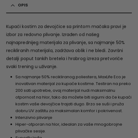
OPIS
Kupaći kostim za devojčice sa printom mačaka pravi je
izbor za redovno plivanje. Izrađen od našeg
najnaprednijeg materijala za plivanje, sa najmanje 50%
recikliranih materijala, zadržava oblik i ne bledi. Završni
detalji poput tankih bretela i hrabrog izreza pretvoriće
svaki trening u uživanje.
Sa najmanje 50% recikliranog poliestera, MaxLife Eco je
inovativan materijal za kupaće kostime. Testiran na preko
200 sati upotrebe, ovaj materijal nudi maksimalnu
otpornost na hlor, tako da možete biti sigurni da će kupaći
kostim vaše devojčice trajati dugo. Brzo se suši i pruža
dobru UV zaštitu za maksimalan komfor i pokrivenost.
Intenzivno plivanje
Hiper-otporan na hlor, idealan za vaše mnogobrojne
plivačke sesije.
Superfly leđa