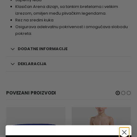
Klasičan Arena dizajn, sa tankim bretelama i velikim
izrezom, omiljen među plivačkim legendama.
Rez na sredini kuka
Osigurava adekvatnu pokrivenost i omogućava slobodu
pokreta.
DODATNE INFORMACIJE
DEKLARACIJA
POVEZANI PROIZVODI