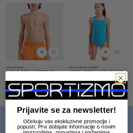
DECA
,
KUPAĆI
DECA
,
ARENA
,
KUPAĆI
ARENA DEČIJI ŠORTS Beach Short Logo R
ARENA DEČIJI KUPAĆI G Dynamo Jr One Piece
2.990
RSD
2.790
RSD
10-11
12-13
14-15
6-7
8-9
10-11
14-15
6-7
8-9
Prijavite se za newsletter!
Očekuju vas ekskluzivne promocije i
popusti; Prvi dobijate informacije o novim
proizvodima, popustima i sniženjima