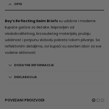
OPIS
Boy’s Reflecting Swim Briefs
su udobne i moderne
kupaće gaćice za dečake. Napravljen od
visokokvalitetnog, brzosušećeg materijala, pružaju
udobnost i potpunu slobodu pokreta tokom plivanja. Sa
reflektivnim detaljima, ovi kupaći su savršen izbor za sve
vodene aktivnosti.
DODATNE INFORMACIJE
DEKLARACIJA
POVEZANI PROIZVODI