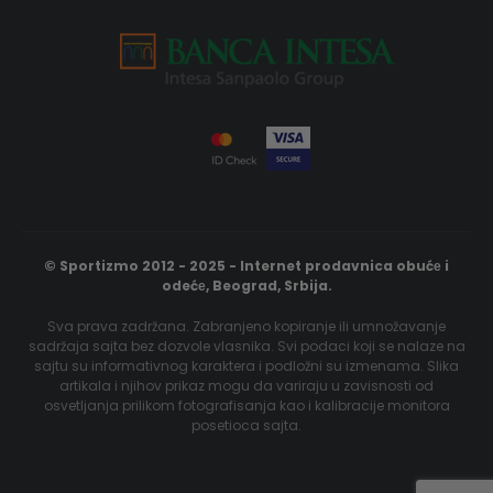
© Sportizmo 2012 - 2025 - Internet prodavnica obućе i
odećе, Beograd, Srbija.
Sva prava zadržana. Zabranjeno kopiranje ili umnožavanje
sadržaja sajta bez dozvole vlasnika. Svi podaci koji se nalaze na
sajtu su informativnog karaktera i podložni su izmenama. Slika
artikala i njihov prikaz mogu da variraju u zavisnosti od
osvetljanja prilikom fotografisanja kao i kalibracije monitora
posetioca sajta.