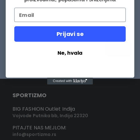
BUDITE MEĐU PRVIMA
Budite među prvih 75000+ Sportizmovaca da saznate šta
je novo na našem sajtu.
Prijavi se
Prijavi se
Ne, hvala
SPORTIZMO
BIG FASHION Outlet Inđija
Vojvode Putnika bb, Inđija 22320
PITAJTE NAS MEJLOM:
info@sportizmo.rs