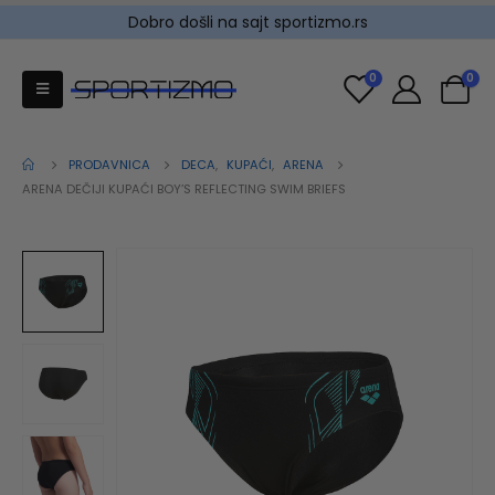
Dobro došli na sajt sportizmo.rs
0
0
PRODAVNICA
DECA
,
KUPAĆI
,
ARENA
ARENA DEČIJI KUPAĆI BOY’S REFLECTING SWIM BRIEFS