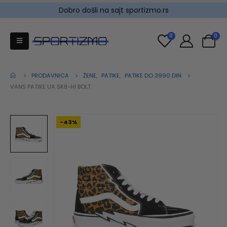
Dobro došli na sajt sportizmo.rs
0
0
PRODAVNICA
ŽENE
,
PATIKE
,
PATIKE DO 3990 DIN
VANS PATIKE UA SK8-HI BOLT
-43%