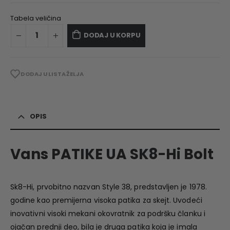
Tabela veličina
DODAJ U KORPU
DODAJ U LISTA ŽELJA
OPIS
Vans PATIKE UA SK8-Hi Bolt
Sk8-Hi, prvobitno nazvan Style 38, predstavljen je 1978.
godine kao premijerna visoka patika za skejt. Uvodeći
inovativni visoki mekani okovratnik za podršku članku i
ojačan prednji deo, bila je druga patika koja je imala