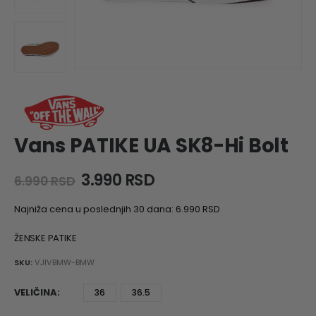
Vans PATIKE UA SK8-Hi Bolt
Original
Current
3.990
RSD
6.990
RSD
price
price
was:
is:
Najniža cena u poslednjih 30 dana:
6.990
RSD
6.990 RSD.
3.990 RSD.
ŽENSKE PATIKE
SKU:
VJIVBMW-BMW
VELIČINA
36
36.5