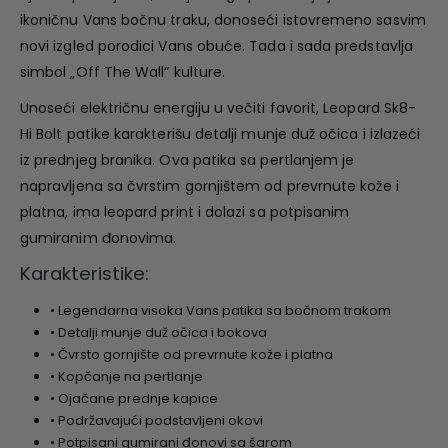
ikoničnu Vans bočnu traku, donoseći istovremeno sasvim
novi izgled porodici Vans obuće. Tada i sada predstavlja
simbol „Off The Wall“ kulture.
Unoseći električnu energiju u večiti favorit, Leopard Sk8-
Hi Bolt patike karakterišu detalji munje duž očica i izlazeći
iz prednjeg branika. Ova patika sa pertlanjem je
napravljena sa čvrstim gornjištem od prevrnute kože i
platna, ima leopard print i dolazi sa potpisanim
gumiranim đonovima.
Karakteristike:
• Legendarna visoka Vans patika sa bočnom trakom
• Detalji munje duž očica i bokova
• Čvrsto gornjište od prevrnute kože i platna
• Kopčanje na pertlanje
• Ojačane prednje kapice
• Podržavajući podstavljeni okovi
• Potpisani gumirani đonovi sa šarom