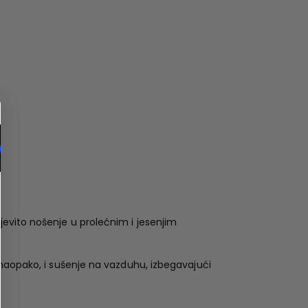
evito nošenje u prolećnim i jesenjim
 naopako, i sušenje na vazduhu, izbegavajući