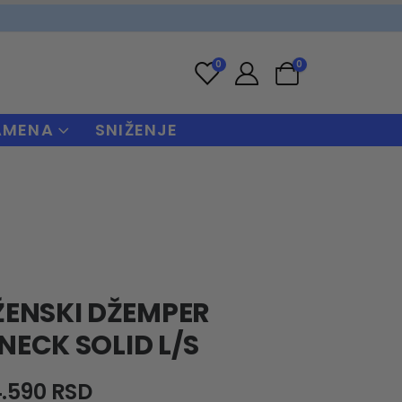
0
0
AMENA
SNIŽENJE
ŽENSKI DŽEMPER
NECK SOLID L/S
riginal
Current
4.590
RSD