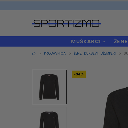
MUŠKARCI
ŽENE
PRODAVNICA
ŽENE
,
DUKSEVI
,
DŽEMPERI
SU
-34%