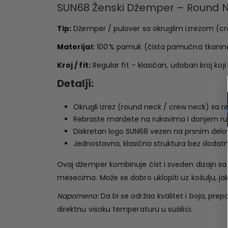
SUN68 Ženski Džemper – Round N
Tip:
Džemper / pulover sa okruglim izrezom (cr
Materijal:
100 % pamuk (čista pamučna tkanin
Kroj / fit:
Regular fit – klasičan, udoban kroj koj
Detalji:
Okrugli izrez (round neck / crew neck) sa 
Rebraste manžete na rukavima i donjem rubu 
Diskretan logo SUN68 vezen na prsnim de
Jednostavna, klasična struktura bez dodatni
Ovaj džemper kombinuje čist i sveden dizajn sa
mesecima. Može se dobro uklopiti uz košulju, jak
Napomena:
Da bi se održao kvalitet i boja, pre
direktnu visoku temperaturu u sušilici.