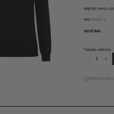
p
w
Najniža cena u p
6
SKU:
K34201-11
VELIČINA
Tabela veličina
DODAJ U LISTA