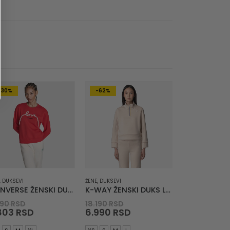
-30%
-62%
,
DUKSEVI
ŽENE
,
DUKSEVI
CONVERSE ŽENSKI DUKS Love Lace Long Sleeve Crew
K-WAY ŽENSKI DUKS Louen Light Spacer
ent
Original
Original
290
RSD
18.190
RSD
price
Current
price
Current
803
RSD
6.990
RSD
was:
price
was:
price