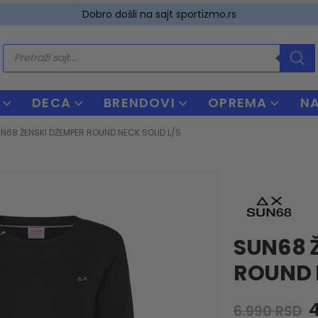
Dobro došli na sajt sportizmo.rs
Products
search
DECA
BRENDOVI
OPREMA
N
N68 ŽENSKI DŽEMPER ROUND NECK SOLID L/S
SUN68 
ROUND 
O
6.990
RSD