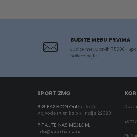
2.990 RSD.
1.790 RSD.
8.990 R
BUDITE MEĐU PRVIMA
Budite među prvih 75000+ Spo
našem sajtu.
SPORTIZMO
KOR
BIG FASHION Outlet Inđija
Dost
Vojvode Putnika bb, Inđija 22320
Zamen
PITAJTE NAS MEJLOM:
info@sportizmo.rs
Plaća