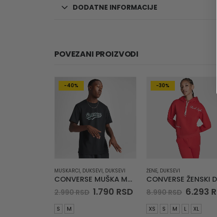
DODATNE INFORMACIJE
POVEZANI PROIZVODI
-40%
-30%
MUSKARCI
,
DUKSEVI
,
DUKSEVI
ŽENE
,
DUKSEVI
CONVERSE MUŠKA MAJICA Varsity T-Shirt
Original
Current
Origina
1.790
RSD
6.293
R
2.990
RSD
8.990
RSD
price
price
price
was:
is:
was:
S
M
XS
S
M
L
XL